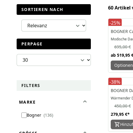
60 Artikel
SORTIEREN NACH
-25%
BOGNER Ca
Modische Da
PERPAGE
695,00 €
ab
519,95 
Optionen
-38%
FILTERS
BOGNER Da
Wärmender 
MARKE
450,00 €
279,95 €
*
Bogner
136
Hinzu