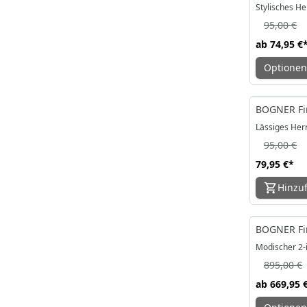
Stylisches He
95,00 €
ab
74,95 €
Optionen
-16%
BOGNER Fire
Lässiges Her
95,00 €
79,95 €
*
Hinzu
-25%
BOGNER Fir
Modischer 2-
895,00 €
ab
669,95 