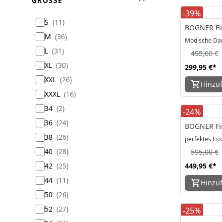
GRÖSSE
-39%
S
11
BOGNER Fir
M
36
Modische Da
L
31
495,00 €
XL
30
299,95 €
*
XXL
26
Hinzu
XXXL
16
34
2
-24%
36
24
BOGNER Fir
38
26
perfektes Ess
40
28
595,00 €
42
25
449,95 €
*
44
11
Hinzu
50
26
52
27
-25%