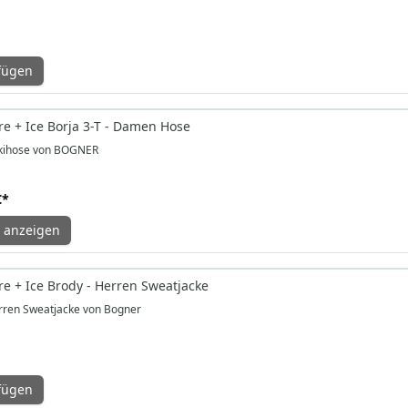
fügen
e + Ice Borja 3-T - Damen Hose
ihose von BOGNER
€
*
 anzeigen
e + Ice Brody - Herren Sweatjacke
ren Sweatjacke von Bogner
fügen