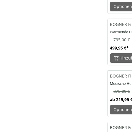
Optionen
-37%
BOGNER Fir
Wärmende Da
795,00 €
499,95 €
*
Hinzu
-20%
BOGNER Fir
Modische Her
275,00 €
ab
219,95 
Optionen
-21%
BOGNER Fire