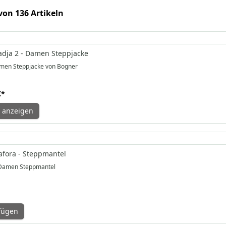
 von 136 Artikeln
dja 2 - Damen Steppjacke
men Steppjacke von Bogner
€
*
 anzeigen
fora - Steppmantel
Damen Steppmantel
fügen