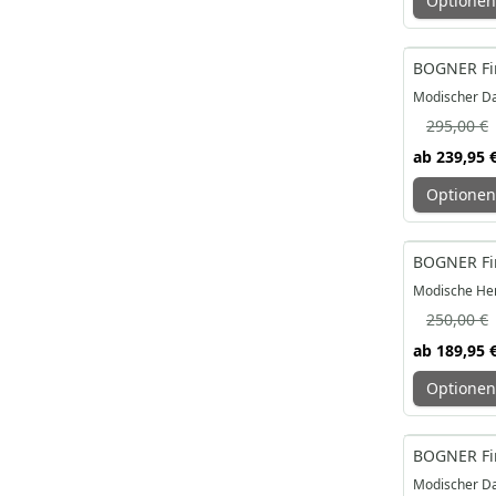
Optionen
-19%
BOGNER Fir
Modischer Da
295,00 €
ab
239,95 
Optionen
-24%
BOGNER Fir
Modische Her
250,00 €
ab
189,95 
Optionen
-25%
BOGNER Fir
Modischer D