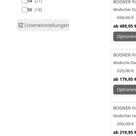
54
21
BOGNER Fir
56
18
Modischer D
650,00 €
Listeneinstellungen
ab
489,95 
Optionen
-20%
BOGNER Fir
Modische Da
225,00 €
ab
179,95 
Optionen
-25%
BOGNER Fir
Modischer He
295,00 €
ab
219,95 