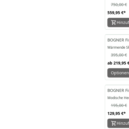
750,00 €
559,95 €
*
Hinzu
-44%
BOGNER Fir
Wärmende Sk
395,00 €
ab
219,95 
Optionen
-33%
BOGNER Fir
Modische Her
195,00 €
129,95 €
*
Hinzu