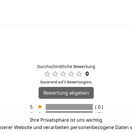
Durchschnittliche Bewertung
0
Basierend auf 0 Bewertung(en)
Bewertung abgeben
5
( 0 )
4
( 0 )
Ihre Privatsphäre ist uns wichtig
3
( 0 )
serer Website und verarbeiten personenbezogene Daten vo
2
( 0 )