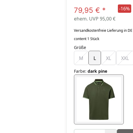
-16%
79,95 €
*
ehem. UVP 95,00 €
Versandkostenfreie Lieferung in DE
content 1 Stück
Größe
M
L
XL
XXL
Farbe
:
dark pine