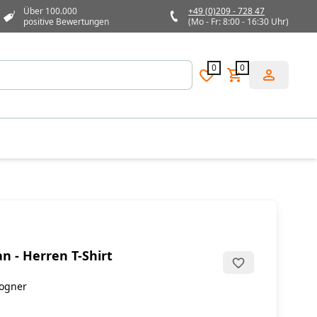
Über 100.000
+49 (0)209 - 728 47
positive Bewertungen
(Mo - Fr: 8:00 - 16:30 Uhr)
0
0
n - Herren T-Shirt
Bogner