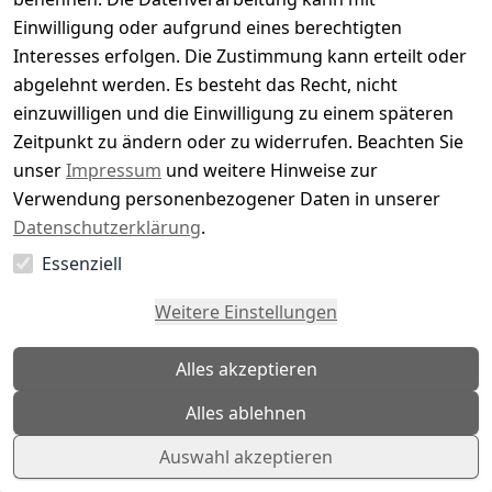
bedarfsgerechte Gestaltung unserer Webseite
Einwilligung oder aufgrund eines berechtigten
zu optimieren. Sie können die Speicherung
Interesses erfolgen. Die Zustimmung kann erteilt oder
der Mouseflow-Cookies durch eine
abgelehnt werden. Es besteht das Recht, nicht
entsprechende Einstellung Ihres Browsers
einzuwilligen und die Einwilligung zu einem späteren
verhindern; in diesem Fall stehen Ihnen
Zeitpunkt zu ändern oder zu widerrufen. Beachten Sie
gegebenenfalls nicht sämtliche Funktionen
unser
Impressum
und weitere Hinweise zur
dieser Webseite zur Verfügung. Ferner
können Sie eine Aufzeichnung auf allen
Verwendung personenbezogener Daten in unserer
Webseiten, die Mouseflow einsetzen, global
Datenschutzerklärung
.
für Ihren verwendeten Browser unter
Essenziell
folgendem Link deaktivieren:
https://mouseflow.de/opt-out/
.
Weitere Einstellungen
Weitere Informationen zum Datenschutz im
Zusammenhang mit Mouseflow finden Sie
Alles akzeptieren
hier:
https://mouseflow.de/privacy/
Alles ablehnen
Auswahl akzeptieren
8) Google Remarketing
Wir nutzen „Google Remarketing“, ein