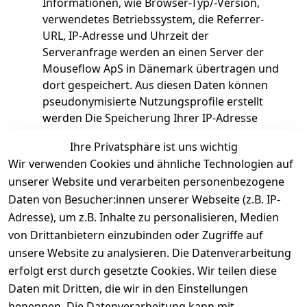
Informationen, wie Browser-Typ/-Version,
verwendetes Betriebssystem, die Referrer-
URL, IP-Adresse und Uhrzeit der
Serveranfrage werden an einen Server der
Mouseflow ApS in Dänemark übertragen und
dort gespeichert. Aus diesen Daten können
pseudonymisierte Nutzungsprofile erstellt
werden Die Speicherung Ihrer IP-Adresse
erfolgt dabei stets anonymisiert, d.h. Ihre IP-
Ihre Privatsphäre ist uns wichtig
Adresse wird zuvor gekürzt, sodass
Wir verwenden Cookies und ähnliche Technologien auf
Rückschlüsse auf Ihre Person ausgeschlossen
unserer Website und verarbeiten personenbezogene
sind. Es werden nach Angaben von Mouseflow
Daten von Besucher:innen unserer Webseite (z.B. IP-
zufällig ausgewählte einzelne Besuche (nur
mit anonymisierter IP-Adresse)
Adresse), um z.B. Inhalte zu personalisieren, Medien
stichprobenartig aufgezeichnet und
von Drittanbietern einzubinden oder Zugriffe auf
protokolliert. Die so ermittelten
unsere Website zu analysieren. Die Datenverarbeitung
Informationen werden dazu verwendet, um
erfolgt erst durch gesetzte Cookies. Wir teilen diese
die Nutzung unserer Webseite in
Daten mit Dritten, die wir in den Einstellungen
anonymisierter Form auszuwerten, um die
benennen. Die Datenverarbeitung kann mit