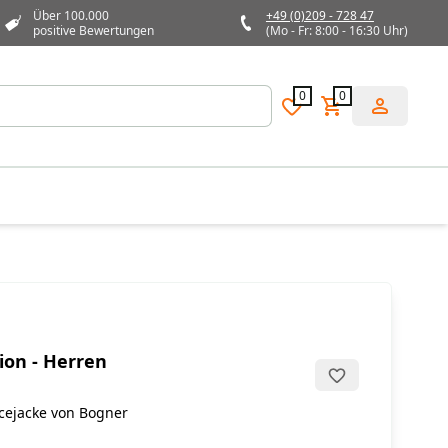
Über 100.000
+49 (0)209 - 728 47
positive Bewertungen
(Mo - Fr: 8:00 - 16:30 Uhr)
0
0
ion - Herren
cejacke von Bogner