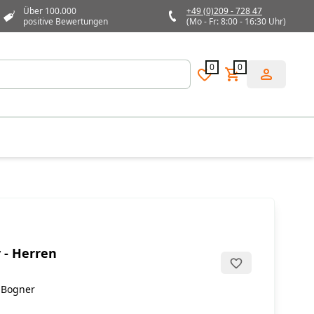
Über 100.000
+49 (0)209 - 728 47
positive Bewertungen
(Mo - Fr: 8:00 - 16:30 Uhr)
0
0
 - Herren
 Bogner