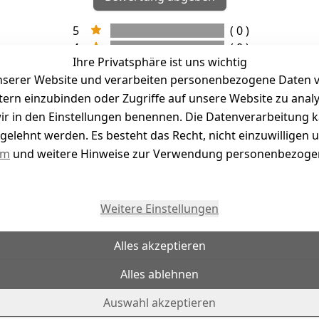
5
( 0 )
4
( 0 )
Ihre Privatsphäre ist uns wichtig
3
( 0 )
serer Website und verarbeiten personenbezogene Daten vo
2
( 0 )
etern einzubinden oder Zugriffe auf unsere Website zu anal
1
( 0 )
e wir in den Einstellungen benennen. Die Datenverarbeitung 
gelehnt werden. Es besteht das Recht, nicht einzuwilligen 
kel abgegeben
um
und weitere Hinweise zur Verwendung personenbezogen
Weitere Einstellungen
Alles akzeptieren
Alles ablehnen
Auswahl akzeptieren