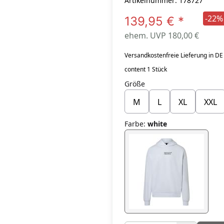
Artikelnummer: 178727
-22%
139,95 €
*
ehem. UVP 180,00 €
Versandkostenfreie Lieferung in DE
content 1 Stück
Größe
M
L
XL
XXL
Farbe
:
white