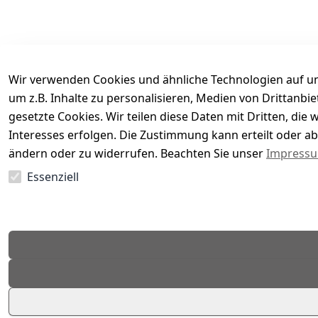
Wir verwenden Cookies und ähnliche Technologien auf un
um z.B. Inhalte zu personalisieren, Medien von Drittanbi
gesetzte Cookies. Wir teilen diese Daten mit Dritten, di
Interesses erfolgen. Die Zustimmung kann erteilt oder ab
Es hat noch niemand eine Bewertung für diesen Arti
ändern oder zu widerrufen. Beachten Sie unser
Impress
Essenziell
EU-Verantwortliche Person - klicken Sie für Details