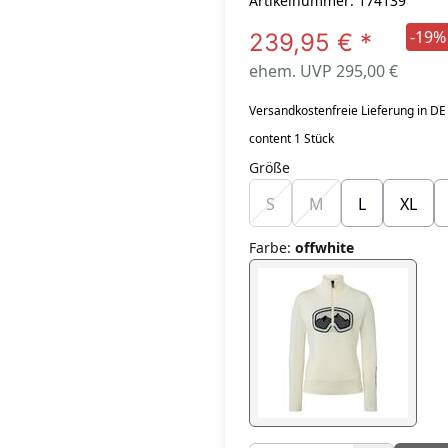
Artikelnummer: 174139
-19%
239,95 €
*
ehem. UVP 295,00 €
Versandkostenfreie Lieferung in DE
content 1 Stück
Größe
S
M
L
XL
Farbe
:
offwhite