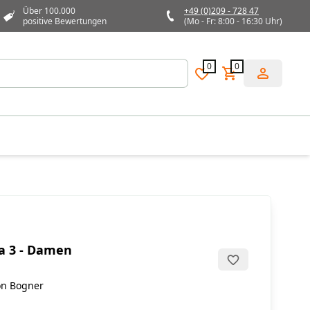
Über 100.000
+49 (0)209 - 728 47
positive Bewertungen
(Mo - Fr: 8:00 - 16:30 Uhr)
0
0
a 3 - Damen
on Bogner