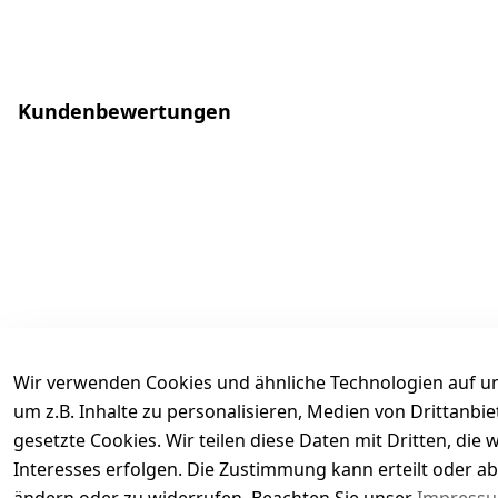
Kundenbewertungen
Wir verwenden Cookies und ähnliche Technologien auf un
um z.B. Inhalte zu personalisieren, Medien von Drittanbi
gesetzte Cookies. Wir teilen diese Daten mit Dritten, di
Interesses erfolgen. Die Zustimmung kann erteilt oder ab
Es hat noch niemand eine Bewertung für diesen Arti