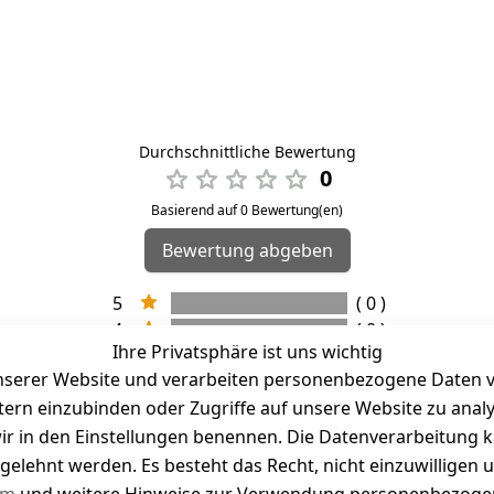
Durchschnittliche Bewertung
0
Basierend auf 0 Bewertung(en)
Bewertung abgeben
5
( 0 )
4
( 0 )
Ihre Privatsphäre ist uns wichtig
3
( 0 )
serer Website und verarbeiten personenbezogene Daten vo
2
( 0 )
etern einzubinden oder Zugriffe auf unsere Website zu anal
1
( 0 )
e wir in den Einstellungen benennen. Die Datenverarbeitung 
gelehnt werden. Es besteht das Recht, nicht einzuwilligen 
kel abgegeben