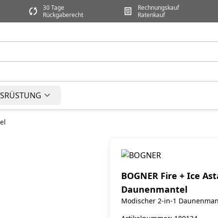
30 Tage
Rechnungskauf
Rückgaberecht
Ratenkauf
SRÜSTUNG
el
BOGNER Fire + Ice Ast
Daunenmantel
Modischer 2-in-1 Daunenman