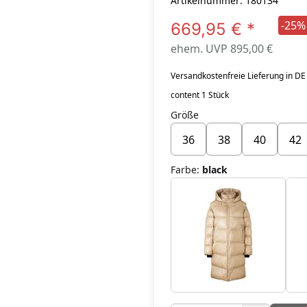
Artikelnummer: 180134
-25%
669,95 €
*
ehem. UVP 895,00 €
Versandkostenfreie Lieferung in DE
content 1 Stück
Größe
36
38
40
42
Farbe
:
black