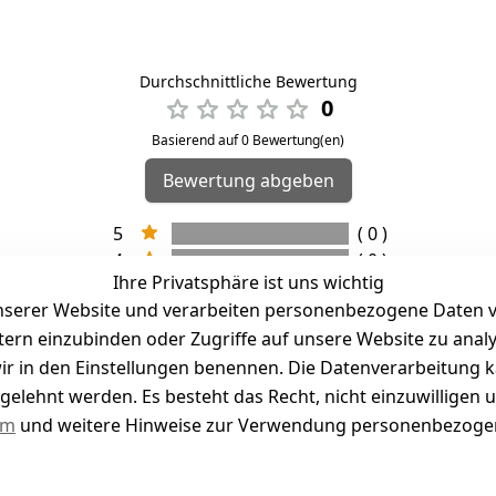
Durchschnittliche Bewertung
0
Basierend auf 0 Bewertung(en)
Bewertung abgeben
5
( 0 )
4
( 0 )
Ihre Privatsphäre ist uns wichtig
3
( 0 )
serer Website und verarbeiten personenbezogene Daten vo
2
( 0 )
etern einzubinden oder Zugriffe auf unsere Website zu anal
1
( 0 )
e wir in den Einstellungen benennen. Die Datenverarbeitung 
gelehnt werden. Es besteht das Recht, nicht einzuwilligen 
kel abgegeben
um
und weitere Hinweise zur Verwendung personenbezogen