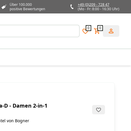
Über 100.000
+49 (0)209 - 728 47
positive Bewertungen
(Mo - Fr: 8:00 - 16:30 Uhr)
0
0
a-D - Damen 2-in-1
tel von Bogner