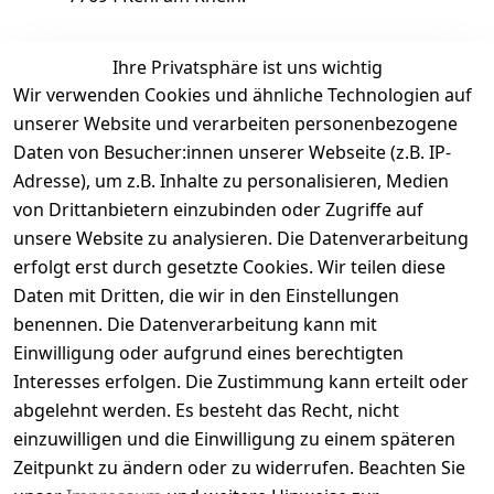
Wir weisen allerdings darauf hin, dass wir zur
Ihre Privatsphäre ist uns wichtig
Teilnahme am Streitbeilegungsverfahren
Wir verwenden Cookies und ähnliche Technologien auf
weder bereit noch dazu verpflichtet sind.
unserer Website und verarbeiten personenbezogene
Daten von Besucher:innen unserer Webseite (z.B. IP-
Informationen
Adresse), um z.B. Inhalte zu personalisieren, Medien
von Drittanbietern einzubinden oder Zugriffe auf
Über uns
unsere Website zu analysieren. Die Datenverarbeitung
Jobs
erfolgt erst durch gesetzte Cookies. Wir teilen diese
AGB
Daten mit Dritten, die wir in den Einstellungen
benennen. Die Datenverarbeitung kann mit
Datenschutz
Einwilligung oder aufgrund eines berechtigten
Rücksendungen
Interesses erfolgen. Die Zustimmung kann erteilt oder
Zahlarten und Versand
abgelehnt werden. Es besteht das Recht, nicht
Kontakt
einzuwilligen und die Einwilligung zu einem späteren
Zeitpunkt zu ändern oder zu widerrufen. Beachten Sie
Impressum