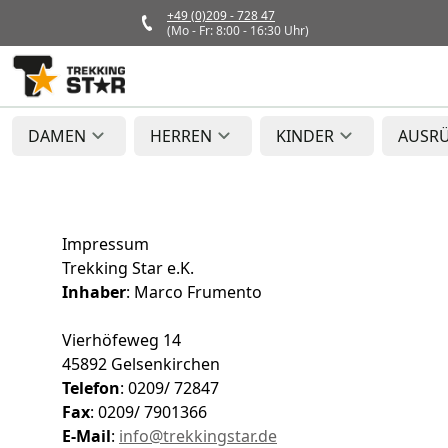
+49 (0)209 - 728 47
(Mo - Fr: 8:00 - 16:30 Uhr)
DAMEN
HERREN
KINDER
AUSR
Impressum
Trekking Star e.K.
Inhaber
: Marco Frumento
Vierhöfeweg 14
45892 Gelsenkirchen
Telefon
: 0209/ 72847
Fax
: 0209/ 7901366
E-Mail
:
info@trekkingstar.de