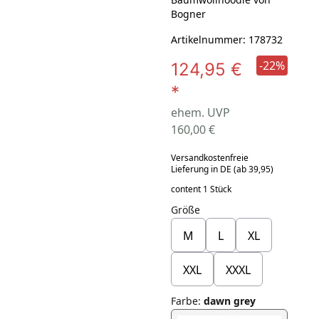
Bogner
Artikelnummer: 178732
-22%
124,95 €
*
ehem. UVP
160,00 €
Versandkostenfreie
Lieferung in DE (ab 39,95)
content 1 Stück
Größe
M
L
XL
XXL
XXXL
Farbe
:
dawn grey