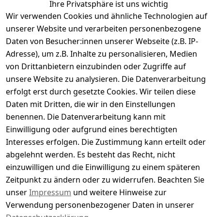
Ihre Privatsphäre ist uns wichtig
Wir verwenden Cookies und ähnliche Technologien auf
Kundenbewertungen
unserer Website und verarbeiten personenbezogene
Daten von Besucher:innen unserer Webseite (z.B. IP-
Durchschnittliche Bewertung
Adresse), um z.B. Inhalte zu personalisieren, Medien
0
von Drittanbietern einzubinden oder Zugriffe auf
Basierend auf 0 Bewertung(en)
unsere Website zu analysieren. Die Datenverarbeitung
Bewertung abgeben
erfolgt erst durch gesetzte Cookies. Wir teilen diese
Daten mit Dritten, die wir in den Einstellungen
5
( 0 )
benennen. Die Datenverarbeitung kann mit
4
( 0 )
Einwilligung oder aufgrund eines berechtigten
3
( 0 )
Interesses erfolgen. Die Zustimmung kann erteilt oder
2
( 0 )
abgelehnt werden. Es besteht das Recht, nicht
1
( 0 )
einzuwilligen und die Einwilligung zu einem späteren
Zeitpunkt zu ändern oder zu widerrufen. Beachten Sie
Es hat noch niemand eine Bewertung für diesen
unser
Impressum
und weitere Hinweise zur
Artikel abgegeben
Verwendung personenbezogener Daten in unserer