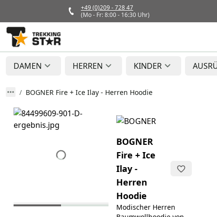
+49 (0)209 - 728 47
(Mo - Fr: 8:00 - 16:30 Uhr)
DAMEN
HERREN
KINDER
AUSR
BOGNER Fire + Ice Ilay - Herren Hoodie
BOGNER
Fire + Ice
Ilay -
Herren
Hoodie
Modischer Herren
Baumwollhoodie von