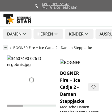
+49 (0)209 - 728 47
(Mo - Fr: 8:00 - 16:30 Uhr)
DAMEN
HERREN
KINDER
AUSR
BOGNER Fire + Ice Cadja 2 - Damen Steppjacke
BOGNER
Fire + Ice
Cadja 2 -
Damen
Steppjacke
Modische Damen
Steppjacke von Bogner