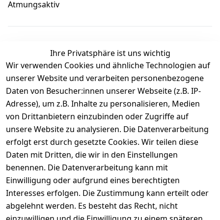
Atmungsaktiv
Ihre Privatsphäre ist uns wichtig
Wir verwenden Cookies und ähnliche Technologien auf
Kundenbewertungen
unserer Website und verarbeiten personenbezogene
Daten von Besucher:innen unserer Webseite (z.B. IP-
Durchschnittliche Bewertung
Adresse), um z.B. Inhalte zu personalisieren, Medien
0
von Drittanbietern einzubinden oder Zugriffe auf
Basierend auf 0 Bewertung(en)
unsere Website zu analysieren. Die Datenverarbeitung
Bewertung abgeben
erfolgt erst durch gesetzte Cookies. Wir teilen diese
Daten mit Dritten, die wir in den Einstellungen
5
( 0 )
benennen. Die Datenverarbeitung kann mit
4
( 0 )
Einwilligung oder aufgrund eines berechtigten
3
( 0 )
Interesses erfolgen. Die Zustimmung kann erteilt oder
2
( 0 )
abgelehnt werden. Es besteht das Recht, nicht
1
( 0 )
einzuwilligen und die Einwilligung zu einem späteren