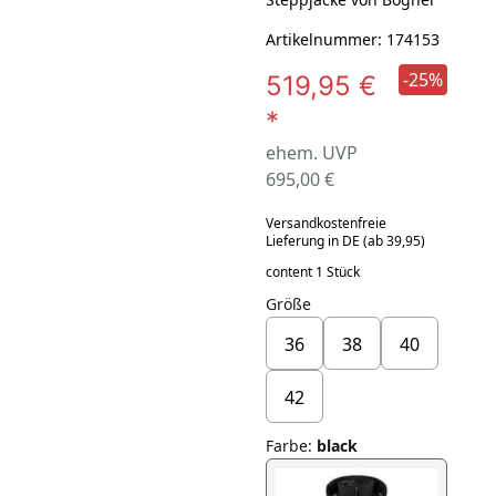
Artikelnummer: 174153
-25%
519,95 €
*
ehem. UVP
695,00 €
Versandkostenfreie
Lieferung in DE (ab 39,95)
content 1 Stück
Größe
36
38
40
42
Farbe
:
black