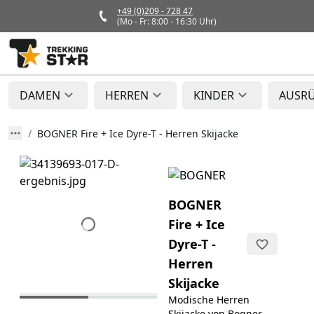
+49 (0)209 - 728 47
(Mo - Fr: 8:00 - 16:30 Uhr)
DAMEN
HERREN
KINDER
AUSR
BOGNER Fire + Ice Dyre-T - Herren Skijacke
BOGNER
Fire + Ice
Dyre-T -
Herren
Skijacke
Modische Herren
Skijacke von Bogner