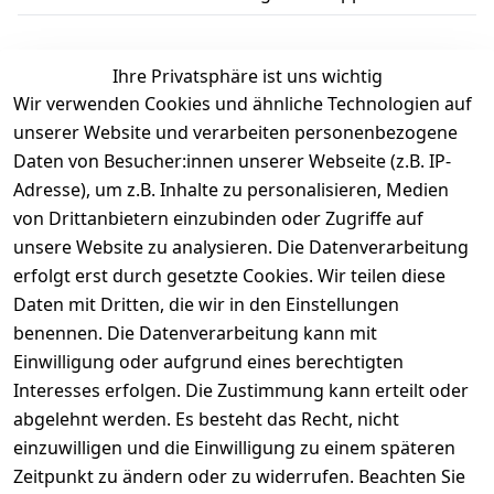
Ihre Privatsphäre ist uns wichtig
Wir verwenden Cookies und ähnliche Technologien auf
Kundenbewertungen
unserer Website und verarbeiten personenbezogene
Daten von Besucher:innen unserer Webseite (z.B. IP-
Durchschnittliche Bewertung
Adresse), um z.B. Inhalte zu personalisieren, Medien
0
von Drittanbietern einzubinden oder Zugriffe auf
Basierend auf 0 Bewertung(en)
unsere Website zu analysieren. Die Datenverarbeitung
Bewertung abgeben
erfolgt erst durch gesetzte Cookies. Wir teilen diese
Daten mit Dritten, die wir in den Einstellungen
5
( 0 )
benennen. Die Datenverarbeitung kann mit
4
( 0 )
Einwilligung oder aufgrund eines berechtigten
3
( 0 )
Interesses erfolgen. Die Zustimmung kann erteilt oder
2
( 0 )
abgelehnt werden. Es besteht das Recht, nicht
1
( 0 )
einzuwilligen und die Einwilligung zu einem späteren
Zeitpunkt zu ändern oder zu widerrufen. Beachten Sie
Es hat noch niemand eine Bewertung für diesen