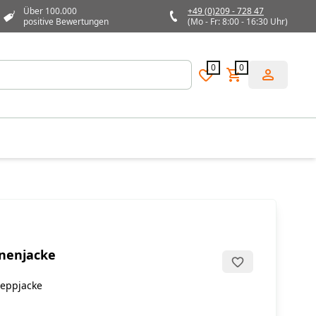
Über 100.000
+49 (0)209 - 728 47
positive Bewertungen
(Mo - Fr: 8:00 - 16:30 Uhr)
0
0
nenjacke
eppjacke