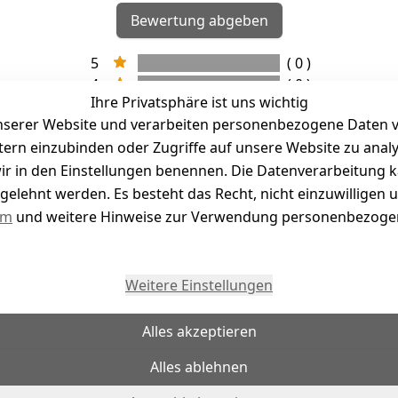
Bewertung abgeben
5
( 0 )
4
( 0 )
Ihre Privatsphäre ist uns wichtig
3
( 0 )
serer Website und verarbeiten personenbezogene Daten vo
2
( 0 )
etern einzubinden oder Zugriffe auf unsere Website zu anal
1
( 0 )
e wir in den Einstellungen benennen. Die Datenverarbeitung 
gelehnt werden. Es besteht das Recht, nicht einzuwilligen 
kel abgegeben
um
und weitere Hinweise zur Verwendung personenbezogen
Weitere Einstellungen
Alles akzeptieren
Alles ablehnen