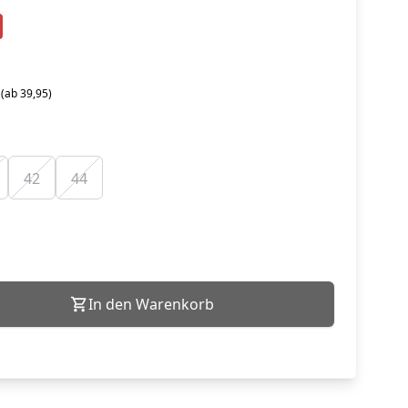
 (ab 39,95)
42
44
In den Warenkorb