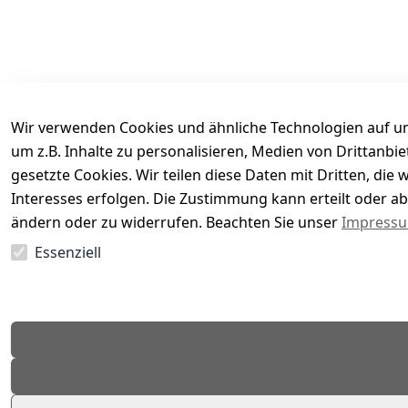
Wir verwenden Cookies und ähnliche Technologien auf un
um z.B. Inhalte zu personalisieren, Medien von Drittanbi
gesetzte Cookies. Wir teilen diese Daten mit Dritten, di
Interesses erfolgen. Die Zustimmung kann erteilt oder ab
Es hat noch niemand eine Bewertung für diesen Arti
ändern oder zu widerrufen. Beachten Sie unser
Impress
Essenziell
EU-Verantwortliche Person - klicken Sie für Details