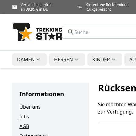
Versandkostenfrei
Kostenfreie Rücksendung
ab 39,95 € in DE
Rückgaberecht
DAMEN
HERREN
KINDER
AU
Rückse
Informationen
Sie möchten Ware
Über uns
zur Verfügung.
Jobs
AGB