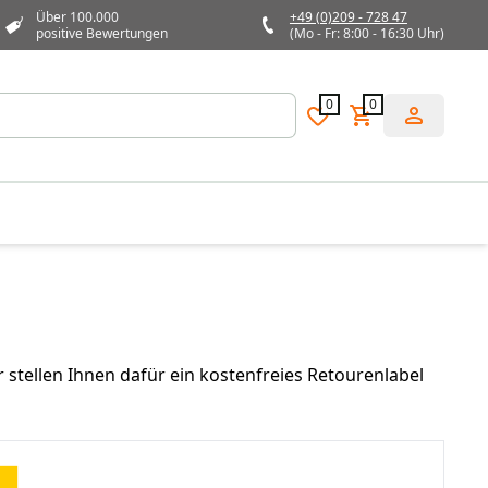
Über 100.000
+49 (0)209 - 728 47
positive Bewertungen
(Mo - Fr: 8:00 - 16:30 Uhr)
0
0
 stellen Ihnen dafür ein kostenfreies Retourenlabel