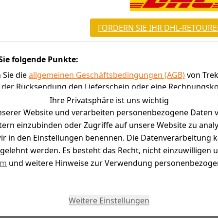
FORDERN SIE IHR DHL-RETOURE
Sie folgende Punkte:
 Sie die
allgemeinen Geschäftsbedingungen (AGB)
von Trek
ie der Rücksendung den Lieferschein oder eine Rechnungsko
Sie uns keine unfrei versendeten Sendungen zukommen. Verw
Ihre Privatsphäre ist uns wichtig
serer Website und verarbeiten personenbezogene Daten vo
ellen selbstverständlich keine Bedingungen zur Ausübung I
etern einzubinden oder Zugriffe auf unsere Website zu anal
e wir in den Einstellungen benennen. Die Datenverarbeitung 
gelehnt werden. Es besteht das Recht, nicht einzuwilligen 
um
und weitere Hinweise zur Verwendung personenbezogen
Weitere Einstellungen