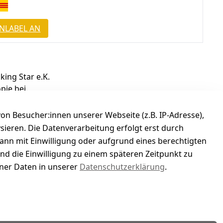
NLABEL AN
king Star e.K.
pie bei.
enden Sie das bereitgestellte Retourenetikett.
n Besucher:innen unserer Webseite (z.B. IP-Adresse),
hres
gesetzlichen Widerrufsrechts
dar.
ysieren. Die Datenverarbeitung erfolgt erst durch
kann mit Einwilligung oder aufgrund eines berechtigten
und die Einwilligung zu einem späteren Zeitpunkt zu
er Daten in unserer
Datenschutzerklärung
.