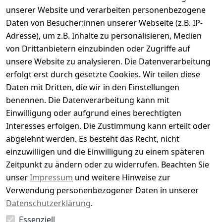
ausgeschlossen den Cayman Islands.
unserer Website und verarbeiten personenbezogene
Daten von Besucher:innen unserer Webseite (z.B. IP-
Informationen
Adresse), um z.B. Inhalte zu personalisieren, Medien
von Drittanbietern einzubinden oder Zugriffe auf
Über uns
unsere Website zu analysieren. Die Datenverarbeitung
Jobs
erfolgt erst durch gesetzte Cookies. Wir teilen diese
AGB
Daten mit Dritten, die wir in den Einstellungen
benennen. Die Datenverarbeitung kann mit
Datenschutz
Einwilligung oder aufgrund eines berechtigten
Rücksendungen
Interesses erfolgen. Die Zustimmung kann erteilt oder
Zahlarten und Versand
abgelehnt werden. Es besteht das Recht, nicht
Kontakt
einzuwilligen und die Einwilligung zu einem späteren
Zeitpunkt zu ändern oder zu widerrufen. Beachten Sie
Impressum
unser
Impressum
und weitere Hinweise zur
Widerrufsbelehrung
Verwendung personenbezogener Daten in unserer
Datenschutzerklärung
.
Essenziell