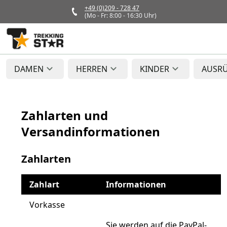
+49 (0)209 - 728 47
(Mo - Fr: 8:00 - 16:30 Uhr)
DAMEN
HERREN
KINDER
AUSR
Zahlarten und
Versandinformationen
Zahlarten
Zahlart
Informationen
Vorkasse
Sie werden auf die PayPal-