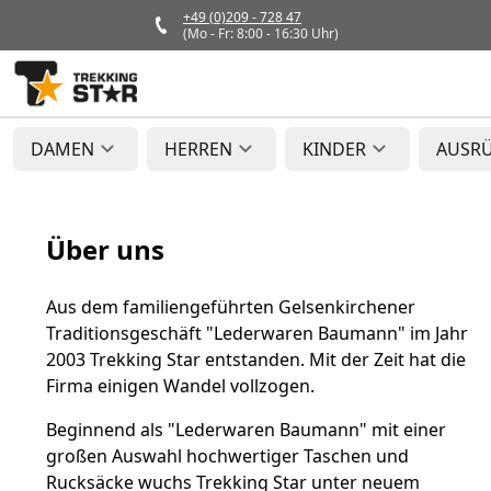
+49 (0)209 - 728 47
(Mo - Fr: 8:00 - 16:30 Uhr)
DAMEN
HERREN
KINDER
AUSR
Über uns
Aus dem familiengeführten Gelsenkirchener
Traditionsgeschäft "Lederwaren Baumann" im Jahr
2003 Trekking Star entstanden. Mit der Zeit hat die
Firma einigen Wandel vollzogen.
Beginnend als "Lederwaren Baumann" mit einer
großen Auswahl hochwertiger Taschen und
Rucksäcke wuchs Trekking Star unter neuem