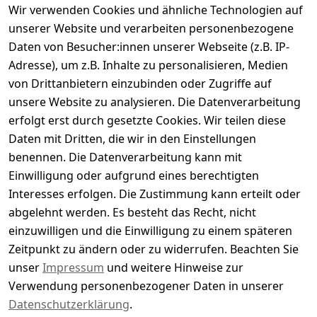
Wir verwenden Cookies und ähnliche Technologien auf
Service zu unterstützen.
unserer Website und verarbeiten personenbezogene
Daten von Besucher:innen unserer Webseite (z.B. IP-
Informationen
Adresse), um z.B. Inhalte zu personalisieren, Medien
von Drittanbietern einzubinden oder Zugriffe auf
Über uns
unsere Website zu analysieren. Die Datenverarbeitung
Jobs
erfolgt erst durch gesetzte Cookies. Wir teilen diese
AGB
Daten mit Dritten, die wir in den Einstellungen
benennen. Die Datenverarbeitung kann mit
Datenschutz
Einwilligung oder aufgrund eines berechtigten
Rücksendungen
Interesses erfolgen. Die Zustimmung kann erteilt oder
Zahlarten und Versand
abgelehnt werden. Es besteht das Recht, nicht
Kontakt
einzuwilligen und die Einwilligung zu einem späteren
Zeitpunkt zu ändern oder zu widerrufen. Beachten Sie
Impressum
unser
Impressum
und weitere Hinweise zur
Widerrufsbelehrung
Verwendung personenbezogener Daten in unserer
Datenschutzerklärung
.