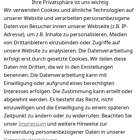
Ihre Privatsphäre ist uns wichtig
Arbeitsort:
Gelsenkirchen, Vierhöfeweg 14,
Wir verwenden Cookies und ähnliche Technologien auf
45862 Gelsenkirchen
unserer Website und verarbeiten personenbezogene
Daten von Besucher:innen unserer Webseite (z.B. IP-
Informationen
Adresse), um z.B. Inhalte zu personalisieren, Medien
von Drittanbietern einzubinden oder Zugriffe auf
Über uns
unsere Website zu analysieren. Die Datenverarbeitung
Jobs
erfolgt erst durch gesetzte Cookies. Wir teilen diese
AGB
Daten mit Dritten, die wir in den Einstellungen
benennen. Die Datenverarbeitung kann mit
Datenschutz
Einwilligung oder aufgrund eines berechtigten
Rücksendungen
Interesses erfolgen. Die Zustimmung kann erteilt oder
Zahlarten und Versand
abgelehnt werden. Es besteht das Recht, nicht
Kontakt
einzuwilligen und die Einwilligung zu einem späteren
Zeitpunkt zu ändern oder zu widerrufen. Beachten Sie
Impressum
unser
Impressum
und weitere Hinweise zur
Widerrufsbelehrung
Verwendung personenbezogener Daten in unserer