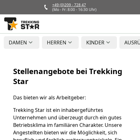
+49 (0)209 - 728 47
(Mo - Fr: 8:00 - 16:30 Uhr)
DAMEN
HERREN
KINDER
AUSR
Stellenangebote bei Trekking
Star
Das bieten wir als Arbeitgeber:
Trekking Star ist ein inhabergeführtes
Unternehmen und überzeugt durch ein gutes
Betriebsklima im familiären Charakter. Unsere
Angestellten bieten wir die Möglichkeit, sich
beruflich und fachlich weiterzuentwickeln. Ein