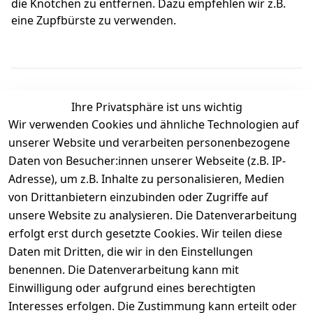
die Knötchen zu entfernen. Dazu empfehlen wir z.B.
eine Zupfbürste zu verwenden.
Ihre Privatsphäre ist uns wichtig
Wir verwenden Cookies und ähnliche Technologien auf
Kundenbewertungen
unserer Website und verarbeiten personenbezogene
Daten von Besucher:innen unserer Webseite (z.B. IP-
Durchschnittliche Bewertung
Adresse), um z.B. Inhalte zu personalisieren, Medien
0
von Drittanbietern einzubinden oder Zugriffe auf
Basierend auf 0 Bewertung(en)
unsere Website zu analysieren. Die Datenverarbeitung
Bewertung abgeben
erfolgt erst durch gesetzte Cookies. Wir teilen diese
Daten mit Dritten, die wir in den Einstellungen
5
( 0 )
benennen. Die Datenverarbeitung kann mit
4
( 0 )
Einwilligung oder aufgrund eines berechtigten
3
( 0 )
Interesses erfolgen. Die Zustimmung kann erteilt oder
2
( 0 )