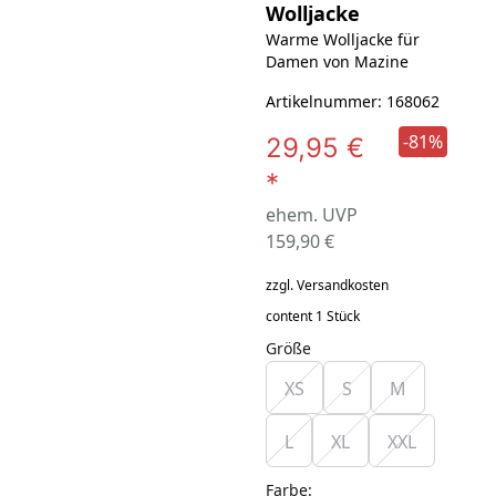
Wolljacke
Warme Wolljacke für
Artikelnummer: 168062
-81%
29,95 €
*
ehem. UVP
159,90 €
zzgl. Versandkosten
content 1 Stück
Größe
XS
S
M
L
XL
XXL
Farbe
: