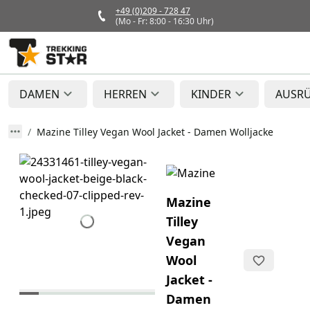
+49 (0)209 - 728 47
(Mo - Fr: 8:00 - 16:30 Uhr)
DAMEN
HERREN
KINDER
AUSR
Mazine Tilley Vegan Wool Jacket - Damen Wolljacke
Mazine
Tilley
Vegan
Wool
Jacket -
Damen