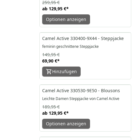
259,95 €
ab
129,95 €
*
Optionen anzeigen
-53%
Camel Active 330400-9X44 - Steppjacke
feminin geschnittene Steppjacke
149,95 €
69,90 €
*
Hinzufügen
-32%
Camel Active 330530-9E50 - Blousons
Leichte Damen Steppjacke von Camel Active
189,95 €
ab
129,95 €
*
Optionen anzeigen