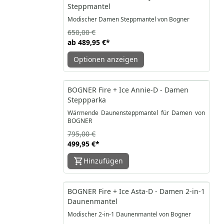
Steppmantel
Modischer Damen Steppmantel von Bogner
650,00 €
ab
489,95 €
*
Optionen anzeigen
-37%
BOGNER Fire + Ice Annie-D - Damen
Steppparka
Wärmende Daunensteppmantel für Damen von
BOGNER
795,00 €
499,95 €
*
Hinzufügen
-25%
BOGNER Fire + Ice Asta-D - Damen 2-in-1
Daunenmantel
Modischer 2-in-1 Daunenmantel von Bogner