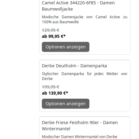
-23%
Camel Active 344220-6F85 - Damen
Baumwolljacke
Modische Damenjacke von Camel Active zu
100% aus Baumwolle
129,95 €
ab
99,95 €
*
Optionen anzeigen
-30%
Derbe Deutholm - Damenparka
Stylischer Damenparka für jedes Wetter von
Derbe
199,95 €
ab
139,90 €
*
Optionen anzeigen
-32%
Derbe Friese Festholm 90er - Damen
Wintermantel
Modischer Damen Wintermantel von Derbe