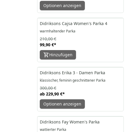
Optionen anzeigen
-52%
Didriksons Cajsa Women's Parka 4
warmhaltender Parka
210,00 €
99,90 €
*
Hinzufügen
-23%
Didriksons Erika 3 - Damen Parka
klassischer, feminin geschnittener Parka
300,00 €
ab
229,90 €
*
Optionen anzeigen
-47%
Didriksons Fay Women's Parka
wattierter Parka