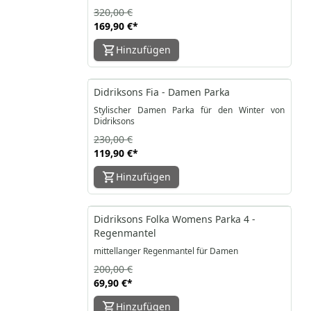
320,00 €
169,90 €
*
Hinzufügen
-48%
Didriksons Fia - Damen Parka
Stylischer Damen Parka für den Winter von
Didriksons
230,00 €
119,90 €
*
Hinzufügen
-65%
Didriksons Folka Womens Parka 4 -
Regenmantel
mittellanger Regenmantel für Damen
200,00 €
69,90 €
*
Hinzufügen