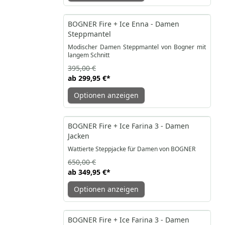
-24%
BOGNER Fire + Ice Enna - Damen
Steppmantel
Modischer Damen Steppmantel von Bogner mit
langem Schnitt
395,00 €
ab
299,95 €
*
Optionen anzeigen
-46%
BOGNER Fire + Ice Farina 3 - Damen
Jacken
Wattierte Steppjacke für Damen von BOGNER
650,00 €
ab
349,95 €
*
Optionen anzeigen
-25%
BOGNER Fire + Ice Farina 3 - Damen