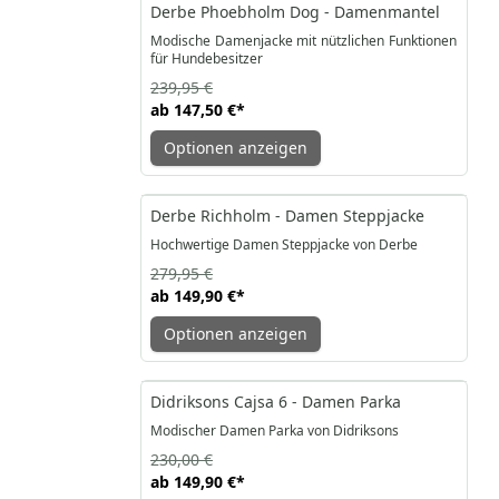
-39%
Derbe Phoebholm Dog - Damenmantel
Modische Damenjacke mit nützlichen Funktionen
für Hundebesitzer
239,95 €
ab
147,50 €
*
Optionen anzeigen
-46%
Derbe Richholm - Damen Steppjacke
Hochwertige Damen Steppjacke von Derbe
279,95 €
ab
149,90 €
*
Optionen anzeigen
-35%
Didriksons Cajsa 6 - Damen Parka
Modischer Damen Parka von Didriksons
230,00 €
ab
149,90 €
*