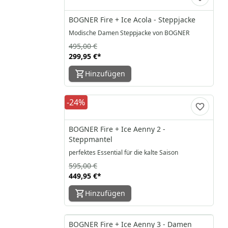
BOGNER Fire + Ice Acola - Steppjacke
Modische Damen Steppjacke von BOGNER
495,00 €
299,95 €
*
Hinzufügen
-24%
BOGNER Fire + Ice Aenny 2 -
Steppmantel
perfektes Essential für die kalte Saison
595,00 €
449,95 €
*
Hinzufügen
-25%
BOGNER Fire + Ice Aenny 3 - Damen