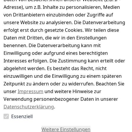
210,00 €
Adresse), um z.B. Inhalte zu personalisieren, Medien
119,90 €
*
von Drittanbietern einzubinden oder Zugriffe auf
Hinzufügen
unsere Website zu analysieren. Die Datenverarbeitung
erfolgt erst durch gesetzte Cookies. Wir teilen diese
-50%
Daten mit Dritten, die wir in den Einstellungen
Didriksons Helle Women's Parka 5
benennen. Die Datenverarbeitung kann mit
leicht wattierter Parka
Einwilligung oder aufgrund eines berechtigten
200,00 €
ab
99,90 €
*
Interesses erfolgen. Die Zustimmung kann erteilt oder
abgelehnt werden. Es besteht das Recht, nicht
Optionen anzeigen
einzuwilligen und die Einwilligung zu einem späteren
Zeitpunkt zu ändern oder zu widerrufen. Beachten Sie
-45%
Didriksons Idun 2 - Damen Jacke
unser
Impressum
und weitere Hinweise zur
Stylische Damenjacke von Didriksons
Verwendung personenbezogener Daten in unserer
220,00 €
Datenschutzerklärung
.
ab
119,90 €
*
Essenziell
Optionen anzeigen
Weitere Einstellungen