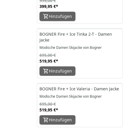
595,00 €
399,95 €
*
Hinzufügen
-25%
BOGNER Fire + Ice Tinka 2-T - Damen
Jacke
Modische Damen Skijacke von Bogner
695,00 €
519,95 €
*
Hinzufügen
-25%
BOGNER Fire + Ice Valeria - Damen Jacke
Modische Damen Skijacke von Bogner
695,00 €
519,95 €
*
Hinzufügen