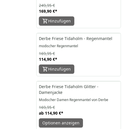
249,95 €
169,90 €
*
Hinzufügen
-32%
Derbe Friese Tidaholm - Regenmantel
modischer Regenmantel
169,95 €
114,90 €
*
Hinzufügen
-32%
Derbe Friese Tidaholm Glitter -
Damenjacke
Modischer Damen Regenmantel von Derbe
169,95 €
ab
114,90 €
*
Optionen anzeigen