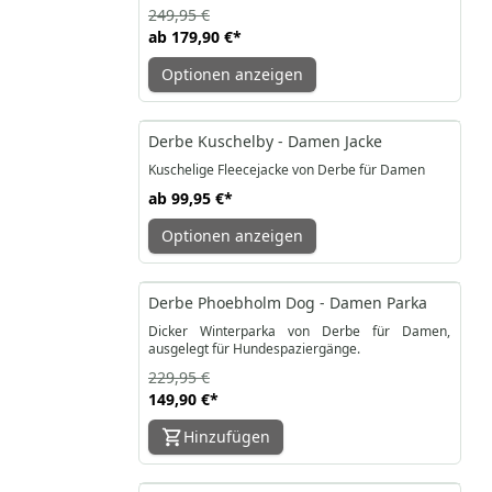
249,95 €
ab
179,90 €
*
Optionen anzeigen
Derbe Kuschelby - Damen Jacke
Kuschelige Fleecejacke von Derbe für Damen
ab
99,95 €
*
Optionen anzeigen
-35%
Derbe Phoebholm Dog - Damen Parka
Dicker Winterparka von Derbe für Damen,
ausgelegt für Hundespaziergänge.
229,95 €
149,90 €
*
Hinzufügen