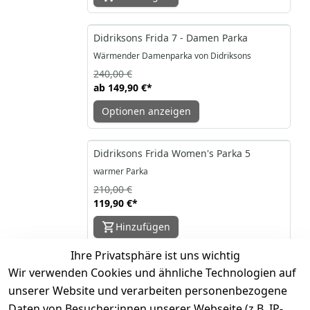
-38%
Didriksons Frida 7 - Damen Parka
Wärmender Damenparka von Didriksons
240,00 €
ab
149,90 €
*
Optionen anzeigen
-43%
Didriksons Frida Women's Parka 5
warmer Parka
210,00 €
119,90 €
*
Hinzufügen
Ihre Privatsphäre ist uns wichtig
-43%
Didriksons Frida Womens Parka 4 -
Wir verwenden Cookies und ähnliche Technologien auf
Wintermantel
unserer Website und verarbeiten personenbezogene
wind- und wasserfester Wintermantel
Daten von Besucher:innen unserer Webseite (z.B. IP-