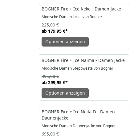
-20%
BOGNER Fire + Ice Keke - Damen Jacke
Modische Damen Jacke von Bogner
225,00 €
ab
179,95 €
*
Optionen anzeigen
-24%
BOGNER Fire + Ice Naima - Damen Jacke
Modische Damen Steppweste von Bogner
395,00 €
ab
299,95 €
*
Optionen anzeigen
-25%
BOGNER Fire + Ice Neila-D - Damen
Daunenjacke
Modische Damen Daunenjacke von Bogner
695,00 €