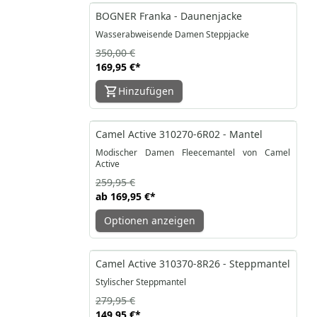
-51%
BOGNER Franka - Daunenjacke
Wasserabweisende Damen Steppjacke
350,00 €
169,95 €
*
Hinzufügen
-35%
Camel Active 310270-6R02 - Mantel
Modischer Damen Fleecemantel von Camel
Active
259,95 €
ab
169,95 €
*
Optionen anzeigen
-46%
Camel Active 310370-8R26 - Steppmantel
Stylischer Steppmantel
279,95 €
149,95 €
*