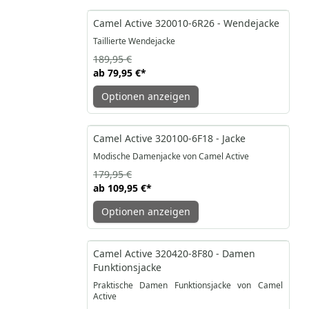
-58%
Camel Active 320010-6R26 - Wendejacke
Taillierte Wendejacke
189,95 €
ab
79,95 €
*
Optionen anzeigen
-39%
Camel Active 320100-6F18 - Jacke
Modische Damenjacke von Camel Active
179,95 €
ab
109,95 €
*
Optionen anzeigen
-50%
Camel Active 320420-8F80 - Damen
Funktionsjacke
Praktische Damen Funktionsjacke von Camel
Active