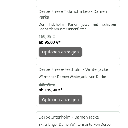
-44%
Derbe Friese Tidaholm Leo - Damen
Parka
Der Tidaholm Parka jetzt mit schickem
Leopardenmuster Innenfutter
169,95 €
ab
95,00 €
*
Optionen anzeigen
-48%
Derbe Friese-Festholm - Winterjacke
Wärmende Damen Winterjacke von Derbe
229,95 €
ab
119,90 €
*
Optionen anzeigen
-28%
Derbe Interholm - Damen Jacke
Extra langer Damen Wintermantel von Derbe