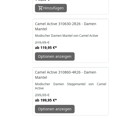
Hinzufügen
-45%
Camel Active 310630-2R26 - Damen
Mantel
Modischer Damen Mantel von Camel Active
219,95 €
ab
119,95 €
*
Optionen anzeigen
-33%
Camel Active 310860-4R26 - Damen
Mantel
Modischer Damen Steppmantel von Camel
Active
299,95 €
ab
199,95 €
*
Optionen anzeigen