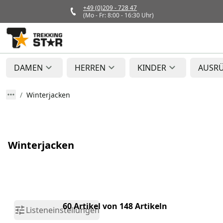
+49 (0)209 - 728 47
(Mo - Fr: 8:00 - 16:30 Uhr)
DAMEN
HERREN
KINDER
AUSR
Winterjacken
Winterjacken
60 Artikel von 148 Artikeln
Listeneinstellungen