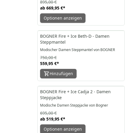
895,00 €
ab
669,95 €
*
Optionen anzeigen
-25%
BOGNER Fire + Ice Beth-D - Damen
Steppmantel
Modischer Damen Steppmantel von BOGNER
750,00 €
559,95 €
*
Hinzufügen
-25%
BOGNER Fire + Ice Cadja 2 - Damen
Steppjacke
Modische Damen Steppjacke von Bogner
695,00 €
ab
519,95 €
*
Optionen anzeigen