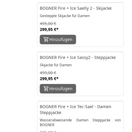
-39%
BOGNER Fire + Ice Saelly 2 - Skijacke
Gesteppte Skijacke für Damen
495,00 €
299,95 €
*
Hinzufügen
-40%
BOGNER Fire + Ice Sassy2 - Steppjacke
Skijacke für Damen
499,00 €
299,95 €
*
Hinzufügen
-33%
BOGNER Fire + Ice Tec-Sael - Damen
Steppjacke
Wasserabweisende Damen Steppjacke von
BOGNER