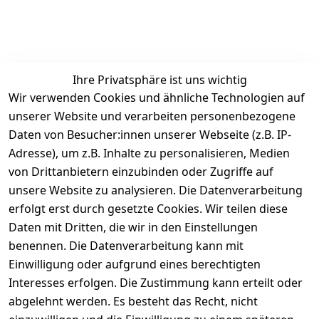
Ihre Privatsphäre ist uns wichtig
Wir verwenden Cookies und ähnliche Technologien auf
Kundenbewertungen
unserer Website und verarbeiten personenbezogene
Daten von Besucher:innen unserer Webseite (z.B. IP-
Durchschnittliche Bewertung
Adresse), um z.B. Inhalte zu personalisieren, Medien
0
von Drittanbietern einzubinden oder Zugriffe auf
Basierend auf 0 Bewertung(en)
unsere Website zu analysieren. Die Datenverarbeitung
Bewertung abgeben
erfolgt erst durch gesetzte Cookies. Wir teilen diese
Daten mit Dritten, die wir in den Einstellungen
5
( 0 )
benennen. Die Datenverarbeitung kann mit
4
( 0 )
Einwilligung oder aufgrund eines berechtigten
3
( 0 )
Interesses erfolgen. Die Zustimmung kann erteilt oder
2
( 0 )
abgelehnt werden. Es besteht das Recht, nicht
1
( 0 )