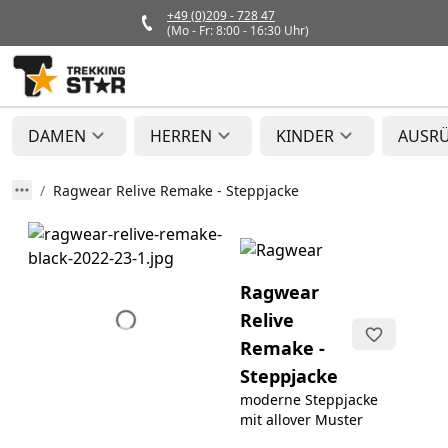
+49 (0)209 - 728 47
(Mo - Fr: 8:00 - 16:30 Uhr)
DAMEN
HERREN
KINDER
AUSR
Ragwear Relive Remake - Steppjacke
Ragwear
Relive
Remake -
Steppjacke
moderne Steppjacke
mit allover Muster