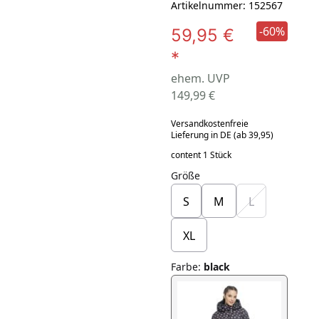
Artikelnummer: 152567
-60%
59,95 €
*
ehem. UVP
149,99 €
Versandkostenfreie
Lieferung in DE (ab 39,95)
content 1 Stück
Größe
S
M
L
XL
Farbe
:
black