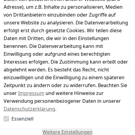
Durchschnittliche Bewertung
Adresse), um z.B. Inhalte zu personalisieren, Medien
0
von Drittanbietern einzubinden oder Zugriffe auf
Basierend auf 0 Bewertung(en)
unsere Website zu analysieren. Die Datenverarbeitung
Bewertung abgeben
erfolgt erst durch gesetzte Cookies. Wir teilen diese
Daten mit Dritten, die wir in den Einstellungen
5
( 0 )
benennen. Die Datenverarbeitung kann mit
4
( 0 )
Einwilligung oder aufgrund eines berechtigten
3
( 0 )
Interesses erfolgen. Die Zustimmung kann erteilt oder
2
( 0 )
abgelehnt werden. Es besteht das Recht, nicht
1
( 0 )
einzuwilligen und die Einwilligung zu einem späteren
Zeitpunkt zu ändern oder zu widerrufen. Beachten Sie
Es hat noch niemand eine Bewertung für diesen
unser
Impressum
und weitere Hinweise zur
Artikel abgegeben
Verwendung personenbezogener Daten in unserer
Datenschutzerklärung
.
Essenziell
EU-Verantwortliche Person - klicken Sie für Details
Weitere Einstellungen