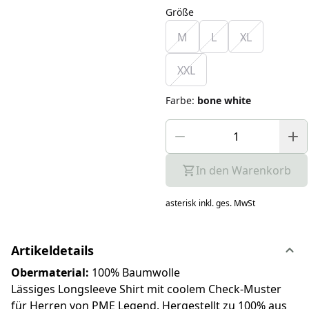
Größe
M
L
XL
XXL
Farbe
:
bone white
In den Warenkorb
asterisk
inkl. ges. MwSt
Artikeldetails
Obermaterial:
100% Baumwolle
Lässiges Longsleeve Shirt mit coolem Check-Muster
für Herren von PME Legend. Hergestellt zu 100% aus