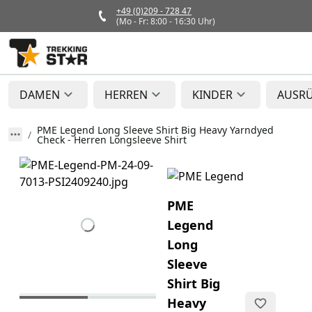
+49 (0)209 - 728 47
(Mo - Fr: 8:00 - 16:30 Uhr)
DAMEN
HERREN
KINDER
AUSR
PME Legend Long Sleeve Shirt Big Heavy Yarndyed
Check - Herren Longsleeve Shirt
PME
Legend
Long
Sleeve
Shirt Big
Heavy