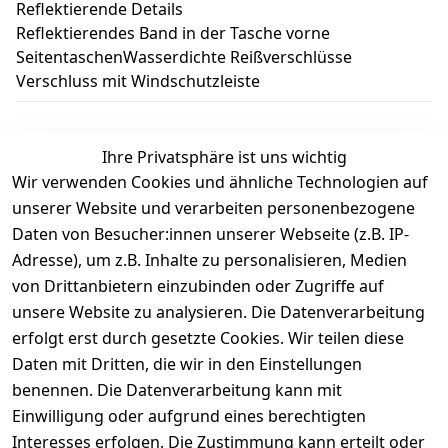
Reflektierende Details
Reflektierendes Band in der Tasche vorne
SeitentaschenWasserdichte Reißverschlüsse
Verschluss mit Windschutzleiste
Ihre Privatsphäre ist uns wichtig
Wir verwenden Cookies und ähnliche Technologien auf
Kundenbewertungen
unserer Website und verarbeiten personenbezogene
Daten von Besucher:innen unserer Webseite (z.B. IP-
Durchschnittliche Bewertung
Adresse), um z.B. Inhalte zu personalisieren, Medien
0
von Drittanbietern einzubinden oder Zugriffe auf
Basierend auf 0 Bewertung(en)
unsere Website zu analysieren. Die Datenverarbeitung
Bewertung abgeben
erfolgt erst durch gesetzte Cookies. Wir teilen diese
Daten mit Dritten, die wir in den Einstellungen
5
( 0 )
benennen. Die Datenverarbeitung kann mit
4
( 0 )
Einwilligung oder aufgrund eines berechtigten
3
( 0 )
Interesses erfolgen. Die Zustimmung kann erteilt oder