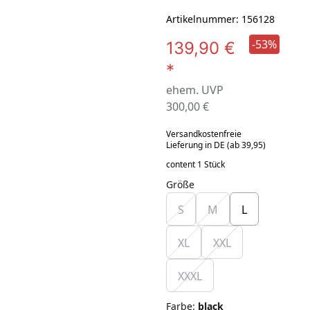
Artikelnummer: 156128
-53%
139,90 €
*
ehem. UVP
300,00 €
Versandkostenfreie
Lieferung in DE (ab 39,95)
content 1 Stück
Größe
S
M
L
XL
XXL
XXXL
Farbe
:
black