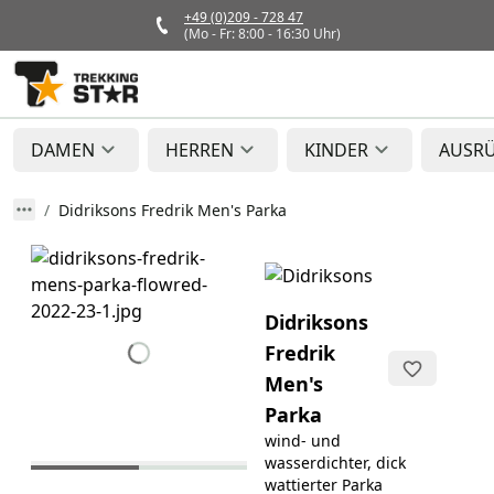
+49 (0)209 - 728 47
(Mo - Fr: 8:00 - 16:30 Uhr)
DAMEN
HERREN
KINDER
AUSR
Didriksons Fredrik Men's Parka
Didriksons
Fredrik
Men's
Parka
wind- und
wasserdichter, dick
wattierter Parka