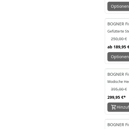
Optionen
-24%
BOGNER Fir
Gefütterte S
250,00 €
ab
189,95 
Optionen
-24%
BOGNER Fir
Modische He
395,00 €
299,95 €
*
Hinzu
-24%
BOGNER Fire