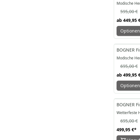
Modische He
595,00 €
ab
449,95 
Optionen
-28%
BOGNER Fir
Modische He
695,00 €
ab
499,95 
Optionen
-28%
BOGNER Fir
Wetterfeste 
695,00 €
499,95 €
*