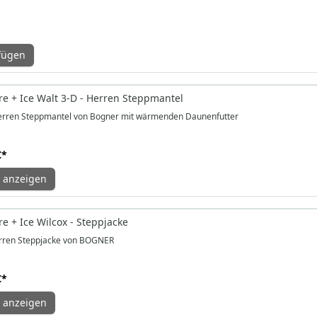
fügen
e + Ice Walt 3-D - Herren Steppmantel
rren Steppmantel von Bogner mit wärmenden Daunenfutter
€
*
 anzeigen
e + Ice Wilcox - Steppjacke
rren Steppjacke von BOGNER
€
*
 anzeigen