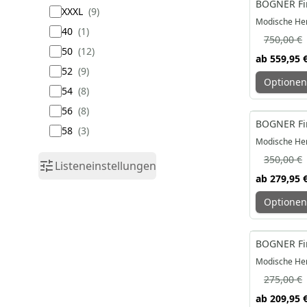
BOGNER Fir
XXXL
9
Modische Her
40
1
750,00 €
50
12
ab
559,95 
52
9
Optionen
54
8
56
8
-20%
BOGNER Fir
58
3
Modische Her
350,00 €
Listeneinstellungen
ab
279,95 
Optionen
-24%
BOGNER Fir
Modische Her
275,00 €
ab
209,95 