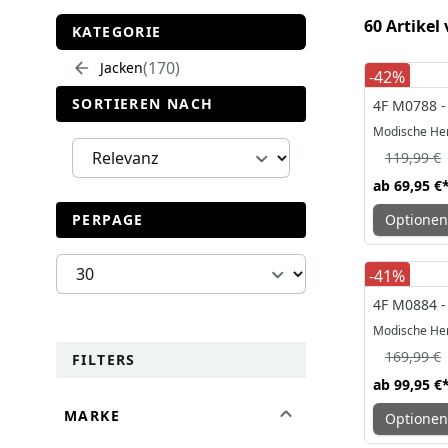
60 Artikel
KATEGORIE
170
Jacken
-42%
SORTIEREN NACH
4F M0788 -
Modische Her
119,99 €
ab
69,95 €
PERPAGE
Optionen
-41%
4F M0884 -
Modische Her
169,99 €
FILTERS
ab
99,95 €
MARKE
Optionen