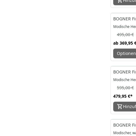
Hinzu
-25%
BOGNER Fire
Modische Her
495,00 €
ab
369,95 
Optionen
-19%
BOGNER Fir
Modische Her
595,00 €
479,95 €
*
Hinzu
-27%
BOGNER Fir
Modischer, w