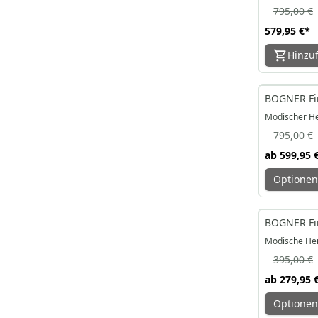
795,00 €
579,95 €
*
Hinzu
-25%
BOGNER Fir
Modischer He
795,00 €
ab
599,95 
Optionen
-29%
BOGNER Fir
Modische He
395,00 €
ab
279,95 
Optionen