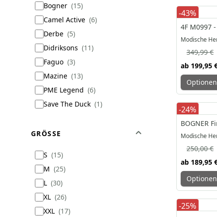
Bogner
15
-43%
Camel Active
6
4F M0997 -
Derbe
5
Modische Her
Didriksons
11
349,99 €
Faguo
3
ab
199,95 
Mazine
13
Optionen
PME Legend
6
Save The Duck
1
-24%
BOGNER Fir
GRÖSSE
Modische Her
250,00 €
S
15
ab
189,95 
M
25
Optionen
L
30
XL
26
-25%
XXL
17