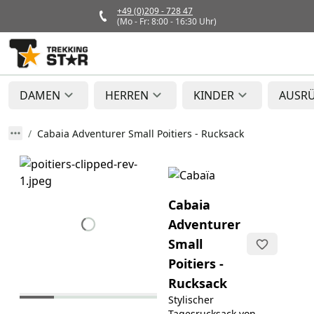
+49 (0)209 - 728 47
(Mo - Fr: 8:00 - 16:30 Uhr)
DAMEN
HERREN
KINDER
AUSR
Cabaia Adventurer Small Poitiers - Rucksack
Cabaia
Adventurer
Small
Poitiers -
Rucksack
Stylischer
Tagesrucksack von