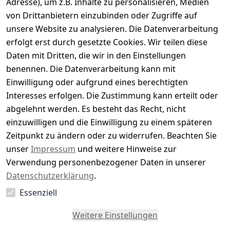
Adresse), um z.B. Inhalte zu personalisieren, Medien
0
von Drittanbietern einzubinden oder Zugriffe auf
Basierend auf 0 Bewertung(en)
unsere Website zu analysieren. Die Datenverarbeitung
Bewertung abgeben
erfolgt erst durch gesetzte Cookies. Wir teilen diese
Daten mit Dritten, die wir in den Einstellungen
5
( 0 )
benennen. Die Datenverarbeitung kann mit
4
( 0 )
Einwilligung oder aufgrund eines berechtigten
3
( 0 )
Interesses erfolgen. Die Zustimmung kann erteilt oder
2
( 0 )
abgelehnt werden. Es besteht das Recht, nicht
1
( 0 )
einzuwilligen und die Einwilligung zu einem späteren
Zeitpunkt zu ändern oder zu widerrufen. Beachten Sie
Es hat noch niemand eine Bewertung für diesen
unser
Impressum
und weitere Hinweise zur
Artikel abgegeben
Verwendung personenbezogener Daten in unserer
Datenschutzerklärung
.
Essenziell
EU-Verantwortliche Person - klicken Sie für Details
Weitere Einstellungen