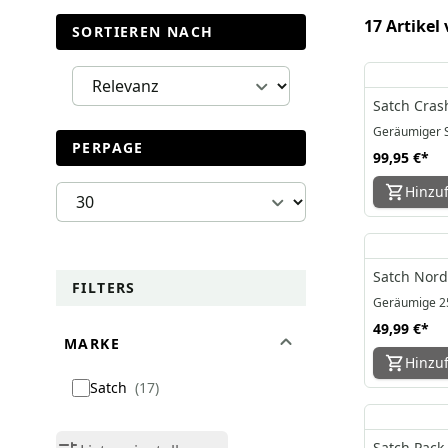
17 Artikel
SORTIEREN NACH
Satch Cras
Geräumiger S
PERPAGE
99,95 €
*
Hinzu
Satch Nordi
FILTERS
Geräumige 25
49,99 €
*
MARKE
Hinzu
Satch
17
Satch Pack 