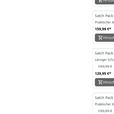
Hinzu
Satch Pack
Praktischer 3
159,99 €
*
Hinzu
-19%
Satch Pack
Lässiger Sch
159,99 €
129,95 €
*
Hinzu
Satch Pack 
Praktischer 3
139,99 €