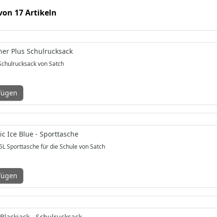
 von 17 Artikeln
her Plus Schulrucksack
chulrucksack von Satch
fügen
c Ice Blue - Sporttasche
L Sporttasche für die Schule von Satch
fügen
Blackjack - Schulrucksack