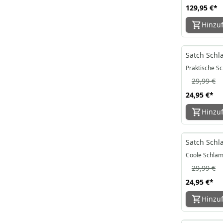
129,95 €
*
Hinzu
-17%
Satch Schl
Praktische S
29,99 €
24,95 €
*
Hinzu
-17%
Satch Schl
Coole Schlam
29,99 €
24,95 €
*
Hinzu