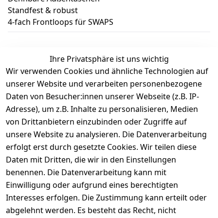
Standfest & robust
4-fach Frontloops für SWAPS
Ihre Privatsphäre ist uns wichtig
Wir verwenden Cookies und ähnliche Technologien auf
Kundenbewertungen
unserer Website und verarbeiten personenbezogene
Daten von Besucher:innen unserer Webseite (z.B. IP-
Durchschnittliche Bewertung
Adresse), um z.B. Inhalte zu personalisieren, Medien
0
von Drittanbietern einzubinden oder Zugriffe auf
Basierend auf 0 Bewertung(en)
unsere Website zu analysieren. Die Datenverarbeitung
Bewertung abgeben
erfolgt erst durch gesetzte Cookies. Wir teilen diese
Daten mit Dritten, die wir in den Einstellungen
5
( 0 )
benennen. Die Datenverarbeitung kann mit
4
( 0 )
Einwilligung oder aufgrund eines berechtigten
3
( 0 )
Interesses erfolgen. Die Zustimmung kann erteilt oder
2
( 0 )
abgelehnt werden. Es besteht das Recht, nicht
1
( 0 )