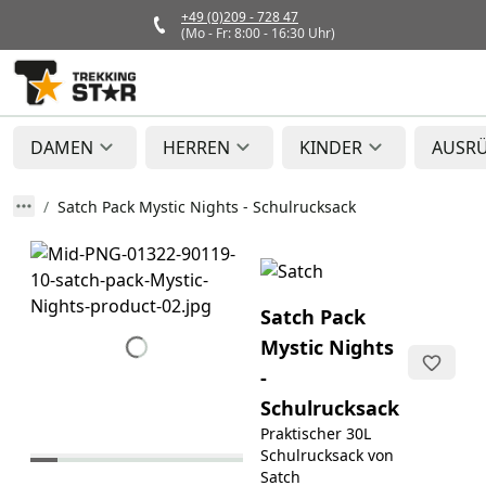
+49 (0)209 - 728 47
(Mo - Fr: 8:00 - 16:30 Uhr)
DAMEN
HERREN
KINDER
AUSR
Satch Pack Mystic Nights - Schulrucksack
Satch Pack
Mystic Nights
-
Schulrucksack
Praktischer 30L
Schulrucksack von
Satch