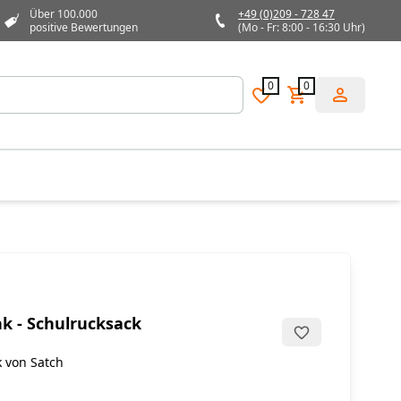
Über 100.000
+49 (0)209 - 728 47
positive Bewertungen
(Mo - Fr: 8:00 - 16:30 Uhr)
0
0
nk - Schulrucksack
k von Satch