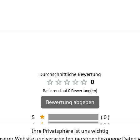
Durchschnittliche Bewertung
0
Basierend auf 0 Bewertung(en)
Bewertung abgeben
5
( 0 )
4
( 0 )
Ihre Privatsphäre ist uns wichtig
3
( 0 )
serer Website und verarbeiten personenbezogene Daten vo
2
( 0 )