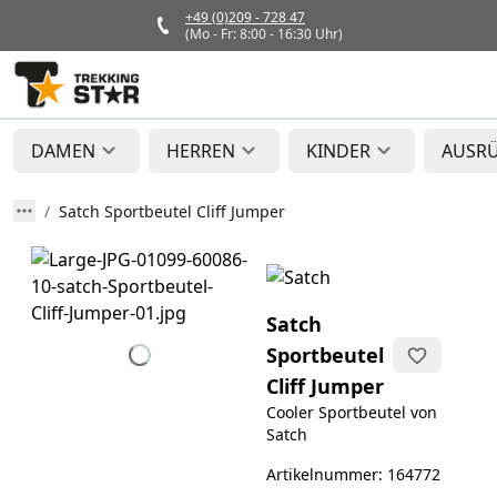
+49 (0)209 - 728 47
(Mo - Fr: 8:00 - 16:30 Uhr)
DAMEN
HERREN
KINDER
AUSR
Satch Sportbeutel Cliff Jumper
Satch
Sportbeutel
Cliff Jumper
Cooler Sportbeutel von
Satch
Artikelnummer: 164772