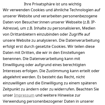
Ihre Privatsphäre ist uns wichtig
Wir verwenden Cookies und ähnliche Technologien auf
Kundenbewertungen
unserer Website und verarbeiten personenbezogene
Daten von Besucher:innen unserer Webseite (z.B. IP-
Durchschnittliche Bewertung
Adresse), um z.B. Inhalte zu personalisieren, Medien
0
von Drittanbietern einzubinden oder Zugriffe auf
Basierend auf 0 Bewertung(en)
unsere Website zu analysieren. Die Datenverarbeitung
Bewertung abgeben
erfolgt erst durch gesetzte Cookies. Wir teilen diese
Daten mit Dritten, die wir in den Einstellungen
5
( 0 )
benennen. Die Datenverarbeitung kann mit
4
( 0 )
Einwilligung oder aufgrund eines berechtigten
3
( 0 )
Interesses erfolgen. Die Zustimmung kann erteilt oder
2
( 0 )
abgelehnt werden. Es besteht das Recht, nicht
1
( 0 )
einzuwilligen und die Einwilligung zu einem späteren
Zeitpunkt zu ändern oder zu widerrufen. Beachten Sie
Es hat noch niemand eine Bewertung für diesen
unser
Impressum
und weitere Hinweise zur
Artikel abgegeben
Verwendung personenbezogener Daten in unserer