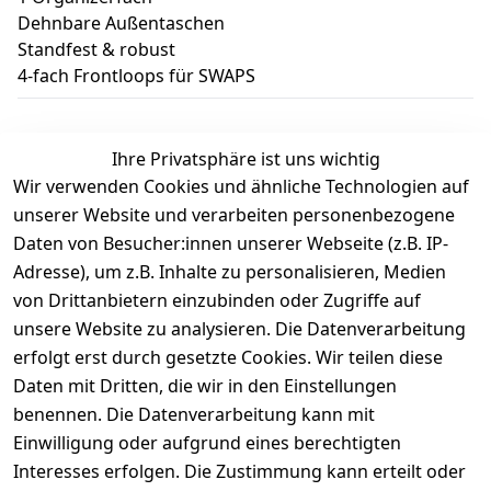
Dehnbare Außentaschen
Standfest & robust
4-fach Frontloops für SWAPS
Ihre Privatsphäre ist uns wichtig
Wir verwenden Cookies und ähnliche Technologien auf
Kundenbewertungen
unserer Website und verarbeiten personenbezogene
Daten von Besucher:innen unserer Webseite (z.B. IP-
Durchschnittliche Bewertung
Adresse), um z.B. Inhalte zu personalisieren, Medien
0
von Drittanbietern einzubinden oder Zugriffe auf
Basierend auf 0 Bewertung(en)
unsere Website zu analysieren. Die Datenverarbeitung
Bewertung abgeben
erfolgt erst durch gesetzte Cookies. Wir teilen diese
Daten mit Dritten, die wir in den Einstellungen
5
( 0 )
benennen. Die Datenverarbeitung kann mit
4
( 0 )
Einwilligung oder aufgrund eines berechtigten
3
( 0 )
Interesses erfolgen. Die Zustimmung kann erteilt oder
2
( 0 )