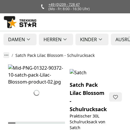
+49 (0)209 - 728 47
(Mo - Fr: 8:00 - 16:30 Uhr)
DAMEN
HERREN
KINDER
AUSR
Satch Pack Lilac Blossom - Schulrucksack
Satch Pack
Lilac Blossom
-
Schulrucksack
Praktischer 30L
Schulrucksack von
Satch