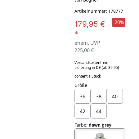
Artikelnummer: 178777
-20%
179,95 €
*
ehem. UVP
225,00 €
Versandkostenfreie
Lieferung in DE (ab 39,95)
content 1 Stück
Größe
36
38
40
42
44
Farbe
:
dawn grey