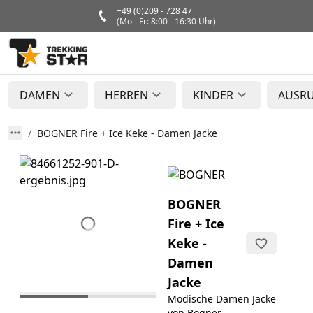
+49 (0)209 - 728 47
(Mo - Fr: 8:00 - 16:30 Uhr)
DAMEN
HERREN
KINDER
AUSR
BOGNER Fire + Ice Keke - Damen Jacke
BOGNER
Fire + Ice
Keke -
Damen
Jacke
Modische Damen Jacke
von Bogner