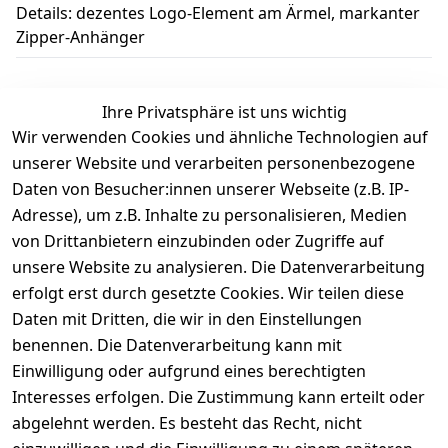
Details: dezentes Logo-Element am Ärmel, markanter
Zipper-Anhänger
Ihre Privatsphäre ist uns wichtig
Wir verwenden Cookies und ähnliche Technologien auf
Kundenbewertungen
unserer Website und verarbeiten personenbezogene
Daten von Besucher:innen unserer Webseite (z.B. IP-
Durchschnittliche Bewertung
Adresse), um z.B. Inhalte zu personalisieren, Medien
0
von Drittanbietern einzubinden oder Zugriffe auf
Basierend auf 0 Bewertung(en)
unsere Website zu analysieren. Die Datenverarbeitung
Bewertung abgeben
erfolgt erst durch gesetzte Cookies. Wir teilen diese
Daten mit Dritten, die wir in den Einstellungen
5
( 0 )
benennen. Die Datenverarbeitung kann mit
4
( 0 )
Einwilligung oder aufgrund eines berechtigten
3
( 0 )
Interesses erfolgen. Die Zustimmung kann erteilt oder
2
( 0 )
abgelehnt werden. Es besteht das Recht, nicht
1
( 0 )