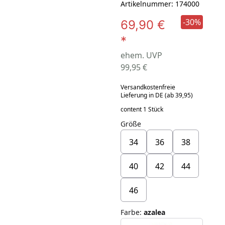
Artikelnummer: 174000
-30%
69,90 €
*
ehem. UVP
99,95 €
Versandkostenfreie
Lieferung in DE (ab 39,95)
content 1 Stück
Größe
34
36
38
40
42
44
46
Farbe
:
azalea