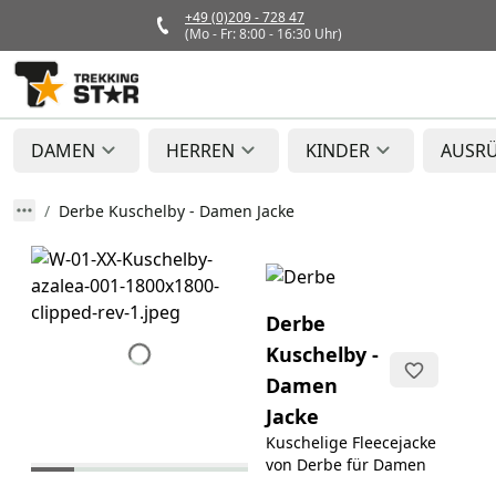
+49 (0)209 - 728 47
(Mo - Fr: 8:00 - 16:30 Uhr)
DAMEN
HERREN
KINDER
AUSR
Derbe Kuschelby - Damen Jacke
Derbe
Kuschelby -
Damen
Jacke
Kuschelige Fleecejacke
von Derbe für Damen