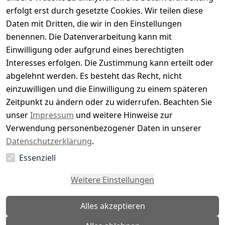
Bewertung abgeben
erfolgt erst durch gesetzte Cookies. Wir teilen diese
Daten mit Dritten, die wir in den Einstellungen
5
( 0 )
benennen. Die Datenverarbeitung kann mit
4
( 0 )
Einwilligung oder aufgrund eines berechtigten
3
( 0 )
Interesses erfolgen. Die Zustimmung kann erteilt oder
2
( 0 )
abgelehnt werden. Es besteht das Recht, nicht
1
( 0 )
einzuwilligen und die Einwilligung zu einem späteren
Zeitpunkt zu ändern oder zu widerrufen. Beachten Sie
Es hat noch niemand eine Bewertung für diesen
unser
Impressum
und weitere Hinweise zur
Artikel abgegeben
Verwendung personenbezogener Daten in unserer
Datenschutzerklärung
.
Essenziell
EU-Verantwortliche Person - klicken Sie für Details
Weitere Einstellungen
Alles akzeptieren