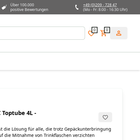
Über 100.000
+49 (0)209 - 728 47
positive Bewertungen
(Mo - Fr: 8:00 - 16:30 Uhr)
0
0
 Toptube 4L -
t die Lösung für alle, die trotz Gepäckunterbringung
f die Mitnahme von Trinkflaschen verzichten