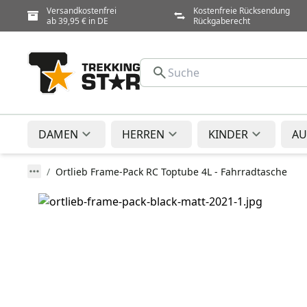
Versandkostenfrei
Kostenfreie Rücksendung
ab 39,95 € in DE
Rückgaberecht
DAMEN
HERREN
KINDER
AU
Ortlieb Frame-Pack RC Toptube 4L - Fahrradtasche