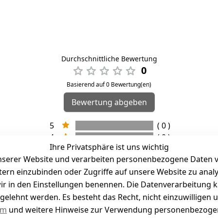
Durchschnittliche Bewertung
0
Basierend auf 0 Bewertung(en)
Bewertung abgeben
5
( 0 )
4
( 0 )
Ihre Privatsphäre ist uns wichtig
3
( 0 )
serer Website und verarbeiten personenbezogene Daten vo
2
( 0 )
etern einzubinden oder Zugriffe auf unsere Website zu anal
1
( 0 )
e wir in den Einstellungen benennen. Die Datenverarbeitung 
gelehnt werden. Es besteht das Recht, nicht einzuwilligen 
kel abgegeben
um
und weitere Hinweise zur Verwendung personenbezogen