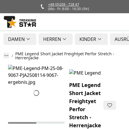
+49 (0)209 - 728 47
(Mo - Fr: 8:00 - 16:30 Uhr)
DAMEN
HERREN
KINDER
AUSR
PME Legend Short Jacket Freightyet Perfor Stretch -
Herrenjacke
PME Legend
Short Jacket
Freightyet
Perfor
Stretch -
Herrenjacke