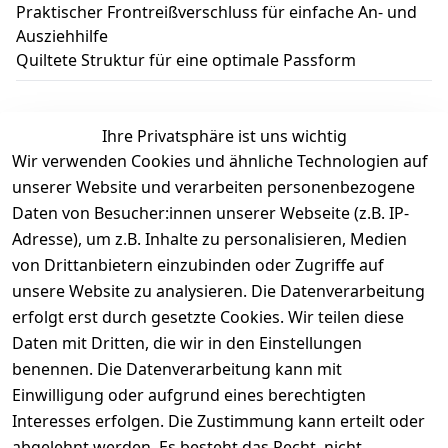
Praktischer Frontreißverschluss für einfache An- und
Ausziehhilfe
Quiltete Struktur für eine optimale Passform
Ihre Privatsphäre ist uns wichtig
Wir verwenden Cookies und ähnliche Technologien auf
Kundenbewertungen
unserer Website und verarbeiten personenbezogene
Daten von Besucher:innen unserer Webseite (z.B. IP-
Durchschnittliche Bewertung
Adresse), um z.B. Inhalte zu personalisieren, Medien
0
von Drittanbietern einzubinden oder Zugriffe auf
Basierend auf 0 Bewertung(en)
unsere Website zu analysieren. Die Datenverarbeitung
Bewertung abgeben
erfolgt erst durch gesetzte Cookies. Wir teilen diese
Daten mit Dritten, die wir in den Einstellungen
5
( 0 )
benennen. Die Datenverarbeitung kann mit
4
( 0 )
Einwilligung oder aufgrund eines berechtigten
3
( 0 )
Interesses erfolgen. Die Zustimmung kann erteilt oder
2
( 0 )
abgelehnt werden. Es besteht das Recht, nicht