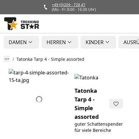
+49 (0)209 - 728 47
(Mo - Fr: 8:00 - 16:30 Uhr)
DAMEN
HERREN
KINDER
AUSR
Tatonka Tarp 4 - Simple assorted
Tatonka
Tarp 4 -
Simple
assorted
guter Schattenspender
für viele Bereiche