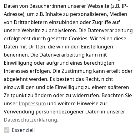
Daten von Besucher:innen unserer Webseite (z.B. IP-
Durchschnittliche Bewertung
Adresse), um z.B. Inhalte zu personalisieren, Medien
0
von Drittanbietern einzubinden oder Zugriffe auf
Basierend auf 0 Bewertung(en)
unsere Website zu analysieren. Die Datenverarbeitung
Bewertung abgeben
erfolgt erst durch gesetzte Cookies. Wir teilen diese
Daten mit Dritten, die wir in den Einstellungen
5
( 0 )
benennen. Die Datenverarbeitung kann mit
4
( 0 )
Einwilligung oder aufgrund eines berechtigten
3
( 0 )
Interesses erfolgen. Die Zustimmung kann erteilt oder
2
( 0 )
abgelehnt werden. Es besteht das Recht, nicht
1
( 0 )
einzuwilligen und die Einwilligung zu einem späteren
Zeitpunkt zu ändern oder zu widerrufen. Beachten Sie
Es hat noch niemand eine Bewertung für diesen
unser
Impressum
und weitere Hinweise zur
Artikel abgegeben
Verwendung personenbezogener Daten in unserer
Datenschutzerklärung
.
Essenziell
EU-Verantwortliche Person - klicken Sie für Details