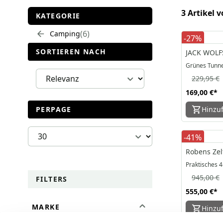
3 Artikel v
KATEGORIE
6
Camping
-27%
SORTIEREN NACH
JACK WOLFS
Grünes Tunne
229,95 €
169,00 €
*
PERPAGE
Hinzu
-41%
Robens Zel
Praktisches 4
945,00 €
FILTERS
555,00 €
*
MARKE
Hinzu