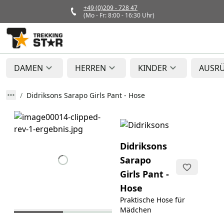
+49 (0)209 - 728 47
(Mo - Fr: 8:00 - 16:30 Uhr)
DAMEN
HERREN
KINDER
AUSR
Didriksons Sarapo Girls Pant - Hose
Didriksons
Sarapo
Girls Pant -
Hose
Praktische Hose für
Mädchen