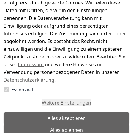
erfolgt erst durch gesetzte Cookies. Wir teilen diese
Daten mit Dritten, die wir in den Einstellungen
5
( 0 )
benennen. Die Datenverarbeitung kann mit
4
( 0 )
Einwilligung oder aufgrund eines berechtigten
3
( 0 )
Interesses erfolgen. Die Zustimmung kann erteilt oder
2
( 0 )
abgelehnt werden. Es besteht das Recht, nicht
1
( 0 )
einzuwilligen und die Einwilligung zu einem späteren
Zeitpunkt zu ändern oder zu widerrufen. Beachten Sie
Es hat noch niemand eine Bewertung für diesen
unser
Impressum
und weitere Hinweise zur
Artikel abgegeben
Verwendung personenbezogener Daten in unserer
Datenschutzerklärung
.
Essenziell
EU-Verantwortliche Person - klicken Sie für Details
Weitere Einstellungen
Alles akzeptieren
Alles ablehnen