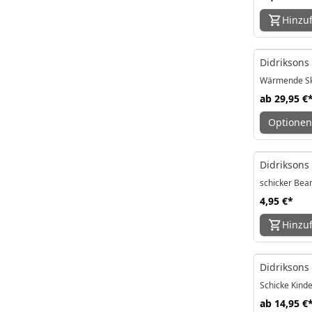
Hinzu
Didriksons
Wärmende Ski
ab
29,95 €
Optionen
Didriksons 
schicker Bean
4,95 €
*
Hinzu
Didriksons 
Schicke Kind
ab
14,95 €