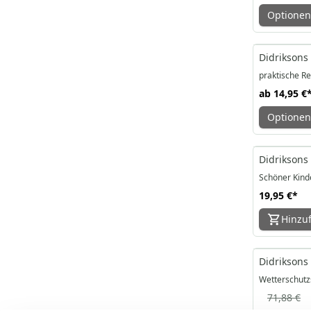
Optionen
Didriksons 
praktische R
ab
14,95 €
Optionen
Didriksons
Schöner Kind
19,95 €
*
Hinzu
-86%
Didriksons 
Wetterschutz
71,88 €