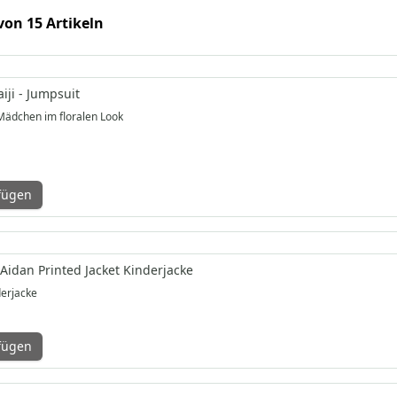
 von 15 Artikeln
iji - Jumpsuit
 Mädchen im floralen Look
fügen
Aidan Printed Jacket Kinderjacke
erjacke
fügen