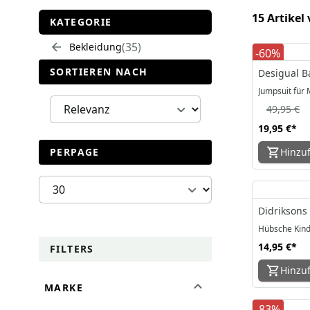
15 Artikel
KATEGORIE
35
Bekleidung
-60%
SORTIEREN NACH
Desigual Ba
Jumpsuit für
49,95 €
19,95 €
*
PERPAGE
Hinzu
Didriksons 
Hübsche Kind
14,95 €
*
FILTERS
Hinzu
MARKE
-83%