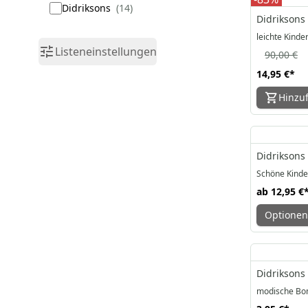
Didriksons
14
Didriksons 
leichte Kinde
Listeneinstellungen
90,00 €
14,95 €
*
Hinzu
Didriksons 
Schöne Kinde
ab
12,95 €
Optionen
Didriksons
modische Bo