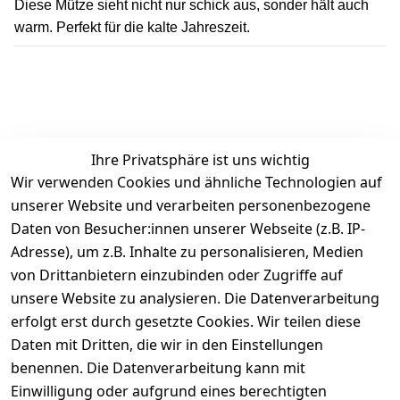
Diese Mütze sieht nicht nur schick aus, sonder hält auch
warm. Perfekt für die kalte Jahreszeit.
Ihre Privatsphäre ist uns wichtig
Wir verwenden Cookies und ähnliche Technologien auf
Kundenbewertungen
unserer Website und verarbeiten personenbezogene
Daten von Besucher:innen unserer Webseite (z.B. IP-
Durchschnittliche Bewertung
Adresse), um z.B. Inhalte zu personalisieren, Medien
0
von Drittanbietern einzubinden oder Zugriffe auf
Basierend auf 0 Bewertung(en)
unsere Website zu analysieren. Die Datenverarbeitung
Bewertung abgeben
erfolgt erst durch gesetzte Cookies. Wir teilen diese
Daten mit Dritten, die wir in den Einstellungen
5
( 0 )
benennen. Die Datenverarbeitung kann mit
4
( 0 )
Einwilligung oder aufgrund eines berechtigten
3
( 0 )