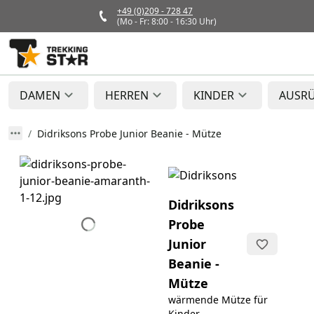
+49 (0)209 - 728 47
(Mo - Fr: 8:00 - 16:30 Uhr)
DAMEN
HERREN
KINDER
AUSR
Didriksons Probe Junior Beanie - Mütze
Didriksons
Probe
Junior
Beanie -
Mütze
wärmende Mütze für
Kinder