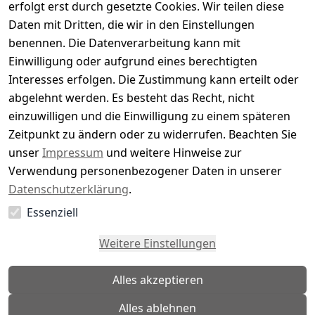
erfolgt erst durch gesetzte Cookies. Wir teilen diese
Daten mit Dritten, die wir in den Einstellungen
5
( 0 )
benennen. Die Datenverarbeitung kann mit
4
( 0 )
Einwilligung oder aufgrund eines berechtigten
3
( 0 )
Interesses erfolgen. Die Zustimmung kann erteilt oder
2
( 0 )
abgelehnt werden. Es besteht das Recht, nicht
1
( 0 )
einzuwilligen und die Einwilligung zu einem späteren
Zeitpunkt zu ändern oder zu widerrufen. Beachten Sie
Es hat noch niemand eine Bewertung für diesen
unser
Impressum
und weitere Hinweise zur
Artikel abgegeben
Verwendung personenbezogener Daten in unserer
Datenschutzerklärung
.
Essenziell
EU-Verantwortliche Person - klicken Sie für Details
Weitere Einstellungen
Alles akzeptieren
Alles ablehnen