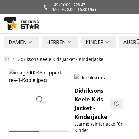
+49 (0)209 - 728 47
(Mo - Fr: 8:00 - 16:30 Uhr)
DAMEN
HERREN
KINDER
AUSR
Didriksons Keele Kids Jacket - Kinderjacke
Didriksons
Keele Kids
Jacket -
Kinderjacke
Warme Winterjacke für
Kinder