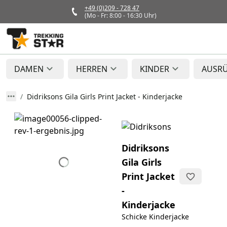
+49 (0)209 - 728 47
(Mo - Fr: 8:00 - 16:30 Uhr)
DAMEN
HERREN
KINDER
AUSR
Didriksons Gila Girls Print Jacket - Kinderjacke
Didriksons
Gila Girls
Print Jacket
-
Kinderjacke
Schicke Kinderjacke