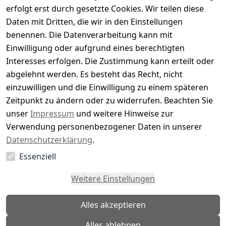
Bewertung abgeben
erfolgt erst durch gesetzte Cookies. Wir teilen diese
Daten mit Dritten, die wir in den Einstellungen
5
( 0 )
benennen. Die Datenverarbeitung kann mit
4
( 0 )
Einwilligung oder aufgrund eines berechtigten
3
( 0 )
Interesses erfolgen. Die Zustimmung kann erteilt oder
2
( 0 )
abgelehnt werden. Es besteht das Recht, nicht
1
( 0 )
einzuwilligen und die Einwilligung zu einem späteren
Zeitpunkt zu ändern oder zu widerrufen. Beachten Sie
Es hat noch niemand eine Bewertung für diesen
unser
Impressum
und weitere Hinweise zur
Artikel abgegeben
Verwendung personenbezogener Daten in unserer
Datenschutzerklärung
.
Essenziell
EU-Verantwortliche Person - klicken Sie für Details
Weitere Einstellungen
Alles akzeptieren
Alles ablehnen