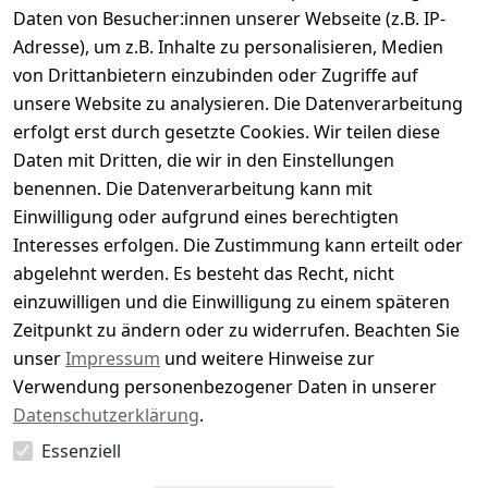
Daten von Besucher:innen unserer Webseite (z.B. IP-
Durchschnittliche Bewertung
Adresse), um z.B. Inhalte zu personalisieren, Medien
0
von Drittanbietern einzubinden oder Zugriffe auf
Basierend auf 0 Bewertung(en)
unsere Website zu analysieren. Die Datenverarbeitung
Bewertung abgeben
erfolgt erst durch gesetzte Cookies. Wir teilen diese
Daten mit Dritten, die wir in den Einstellungen
5
( 0 )
benennen. Die Datenverarbeitung kann mit
4
( 0 )
Einwilligung oder aufgrund eines berechtigten
3
( 0 )
Interesses erfolgen. Die Zustimmung kann erteilt oder
2
( 0 )
abgelehnt werden. Es besteht das Recht, nicht
1
( 0 )
einzuwilligen und die Einwilligung zu einem späteren
Zeitpunkt zu ändern oder zu widerrufen. Beachten Sie
Es hat noch niemand eine Bewertung für diesen
unser
Impressum
und weitere Hinweise zur
Artikel abgegeben
Verwendung personenbezogener Daten in unserer
Datenschutzerklärung
.
Essenziell
EU-Verantwortliche Person - klicken Sie für Details