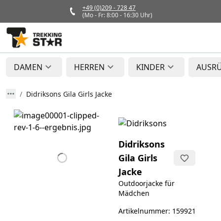
+49 (0)209 - 728 47
(Mo - Fr: 8:00 - 16:30 Uhr)
DAMEN
HERREN
KINDER
AUSR
Didriksons Gila Girls Jacke
Didriksons
Gila Girls
Jacke
Outdoorjacke für
Mädchen
Artikelnummer: 159921