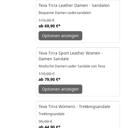
-39%
Teva Tirra Leather Damen - Sandalen
Bequeme Damen Ledersandalen
115,00 €
ab
69,90 €
*
Optionen anzeigen
-27%
Teva Tirra Sport Leather Women -
Damen Sandale
Modische Damen Leder Sandale von Teva
110,00 €
ab
79,90 €
*
Optionen anzeigen
-53%
Teva Tirra Womens - Trekkingsandale
Trekkingsandale
95,00 €
ab
44,90 €
*