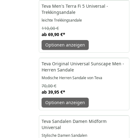
-36%
Teva Men's Terra Fi 5 Universal -
Trekkingsandale
leichte Trekkingsandale
110,00 €
ab
69,90 €
*
Optionen anzeigen
-43%
Teva Original Universal Sunscape Men -
Herren Sandale
Modische Herren Sandale von Teva
70,00 €
ab
39,95 €
*
Optionen anzeigen
-47%
Teva Sandalen Damen Midform
Universal
Stylische Damen Sandalen