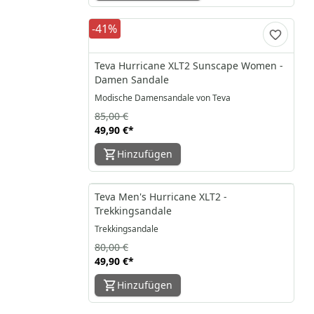
-41%
Teva Hurricane XLT2 Sunscape Women -
Damen Sandale
Modische Damensandale von Teva
85,00 €
49,90 €
*
Hinzufügen
-38%
Teva Men's Hurricane XLT2 -
Trekkingsandale
Trekkingsandale
80,00 €
49,90 €
*
Hinzufügen