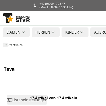
+49 (0)209 - 728 47
(Mo - Fr: 8:00 - 16:30 Uhr)
DAMEN
HERREN
KINDER
AUSR
Startseite
Teva
17 Artikel von 17 Artikeln
Listeneinstellungen