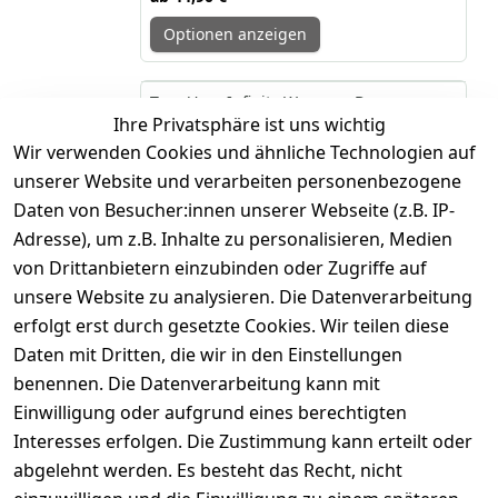
Optionen anzeigen
-33%
Teva Voya Infinity Women - Damen
Ihre Privatsphäre ist uns wichtig
Sandale
Wir verwenden Cookies und ähnliche Technologien auf
Modische Damen Sandalen von Teva
unserer Website und verarbeiten personenbezogene
60,00 €
39,95 €
*
Daten von Besucher:innen unserer Webseite (z.B. IP-
Adresse), um z.B. Inhalte zu personalisieren, Medien
Hinzufügen
von Drittanbietern einzubinden oder Zugriffe auf
unsere Website zu analysieren. Die Datenverarbeitung
-54%
Teva Women's Original Universal -
erfolgt erst durch gesetzte Cookies. Wir teilen diese
Sandale
Daten mit Dritten, die wir in den Einstellungen
klassische Alltagssandale
benennen. Die Datenverarbeitung kann mit
65,00 €
Einwilligung oder aufgrund eines berechtigten
29,95 €
*
Interesses erfolgen. Die Zustimmung kann erteilt oder
Hinzufügen
abgelehnt werden. Es besteht das Recht, nicht