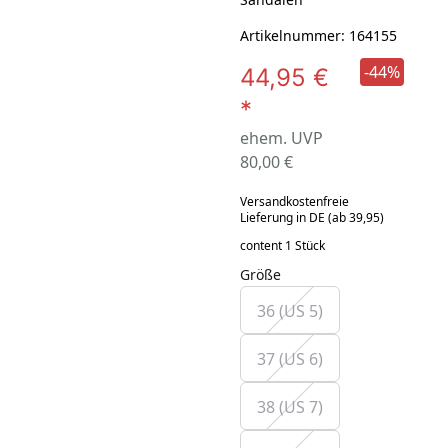
Artikelnummer: 164155
-44%
44,95 €
*
ehem. UVP
80,00 €
Versandkostenfreie
Lieferung in DE (ab 39,95)
content 1 Stück
Größe
36 (US 5)
37 (US 6)
38 (US 7)