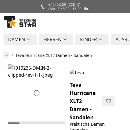
+49 (0)209 - 728 47
(Mo - Fr: 8:00 - 16:30 Uhr)
DAMEN
HERREN
KINDER
AUSR
Teva Hurricane XLT2 Damen - Sandalen
Teva
Hurricane
XLT2
Damen -
Sandalen
Praktische Damen
Sandalen