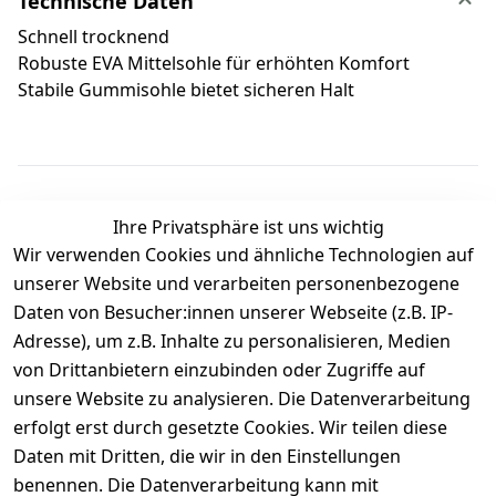
Technische Daten
Schnell trocknend
Robuste EVA Mittelsohle für erhöhten Komfort
Stabile Gummisohle bietet sicheren Halt
Ihre Privatsphäre ist uns wichtig
Wir verwenden Cookies und ähnliche Technologien auf
Kundenbewertungen
unserer Website und verarbeiten personenbezogene
Daten von Besucher:innen unserer Webseite (z.B. IP-
Durchschnittliche Bewertung
Adresse), um z.B. Inhalte zu personalisieren, Medien
0
von Drittanbietern einzubinden oder Zugriffe auf
Basierend auf 0 Bewertung(en)
unsere Website zu analysieren. Die Datenverarbeitung
Bewertung abgeben
erfolgt erst durch gesetzte Cookies. Wir teilen diese
Daten mit Dritten, die wir in den Einstellungen
5
( 0 )
benennen. Die Datenverarbeitung kann mit