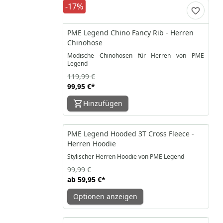
-17%
PME Legend Chino Fancy Rib - Herren
Chinohose
Modische Chinohosen für Herren von PME
Legend
119,99 €
99,95 €
*
Hinzufügen
-40%
PME Legend Hooded 3T Cross Fleece -
Herren Hoodie
Stylischer Herren Hoodie von PME Legend
99,99 €
ab
59,95 €
*
Optionen anzeigen