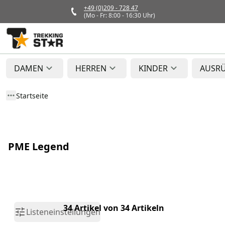
+49 (0)209 - 728 47
(Mo - Fr: 8:00 - 16:30 Uhr)
DAMEN
HERREN
KINDER
AUSR
Startseite
PME Legend
34 Artikel von 34 Artikeln
Listeneinstellungen