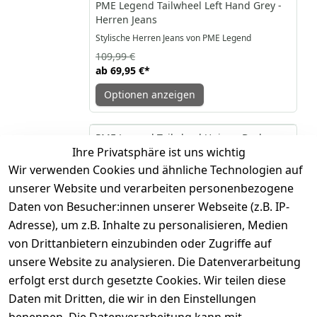
-36%
PME Legend Tailwheel Left Hand Grey -
Herren Jeans
Stylische Herren Jeans von PME Legend
109,99 €
ab
69,95 €
*
Optionen anzeigen
-36%
PME Legend Tailwheel Unique Dark
Ihre Privatsphäre ist uns wichtig
Shade - Herren Jeanshose
Wir verwenden Cookies und ähnliche Technologien auf
Modische Herren Jeanshose von PME Legend
unserer Website und verarbeiten personenbezogene
139,99 €
89,95 €
*
Daten von Besucher:innen unserer Webseite (z.B. IP-
Adresse), um z.B. Inhalte zu personalisieren, Medien
Hinzufügen
von Drittanbietern einzubinden oder Zugriffe auf
unsere Website zu analysieren. Die Datenverarbeitung
PME Legend YETCRAFT Melange Twill -
erfolgt erst durch gesetzte Cookies. Wir teilen diese
Herren Steppjacke
Daten mit Dritten, die wir in den Einstellungen
Wärmende Herren Steppjacke von PME Legend