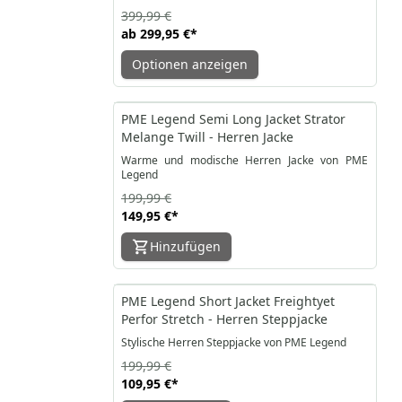
399,99 €
ab
299,95 €
*
Optionen anzeigen
-25%
PME Legend Semi Long Jacket Strator
Melange Twill - Herren Jacke
Warme und modische Herren Jacke von PME
Legend
199,99 €
149,95 €
*
Hinzufügen
-45%
PME Legend Short Jacket Freightyet
Perfor Stretch - Herren Steppjacke
Stylische Herren Steppjacke von PME Legend
199,99 €
109,95 €
*