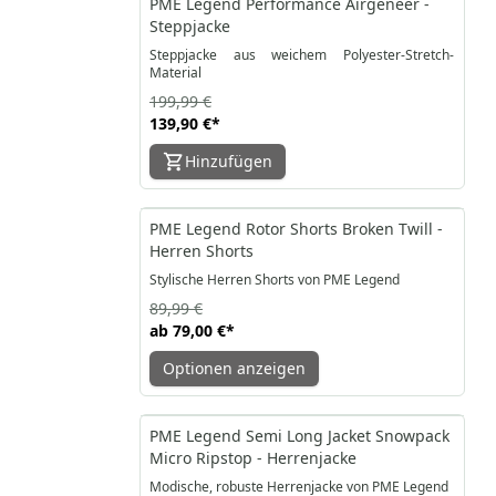
PME Legend Performance Airgeneer -
Steppjacke
Steppjacke aus weichem Polyester-Stretch-
Material
199,99 €
139,90 €
*
Hinzufügen
-12%
PME Legend Rotor Shorts Broken Twill -
Herren Shorts
Stylische Herren Shorts von PME Legend
89,99 €
ab
79,00 €
*
Optionen anzeigen
-25%
PME Legend Semi Long Jacket Snowpack
Micro Ripstop - Herrenjacke
Modische, robuste Herrenjacke von PME Legend