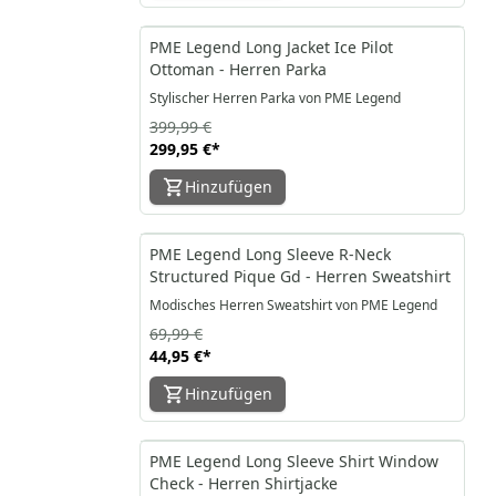
-25%
PME Legend Long Jacket Ice Pilot
Ottoman - Herren Parka
Stylischer Herren Parka von PME Legend
399,99 €
299,95 €
*
Hinzufügen
-36%
PME Legend Long Sleeve R-Neck
Structured Pique Gd - Herren Sweatshirt
Modisches Herren Sweatshirt von PME Legend
69,99 €
44,95 €
*
Hinzufügen
-13%
PME Legend Long Sleeve Shirt Window
Check - Herren Shirtjacke