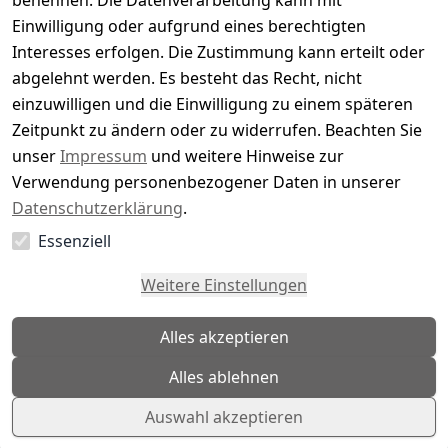
benennen. Die Datenverarbeitung kann mit
229,99 €
Einwilligung oder aufgrund eines berechtigten
219,95 €
*
Interesses erfolgen. Die Zustimmung kann erteilt oder
Hinzufügen
abgelehnt werden. Es besteht das Recht, nicht
einzuwilligen und die Einwilligung zu einem späteren
-36%
PME Legend Zip jacket Buckley - Herren
Zeitpunkt zu ändern oder zu widerrufen. Beachten Sie
Jacke
unser
Impressum
und weitere Hinweise zur
Herren Jacke von PME Legend
Verwendung personenbezogener Daten in unserer
109,99 €
Datenschutzerklärung
.
ab
69,95 €
*
Essenziell
Optionen anzeigen
Weitere Einstellungen
*
inkl. ges. MwSt
zzgl.
Versandkosten
Alles akzeptieren
1
Alles ablehnen
Auswahl akzeptieren