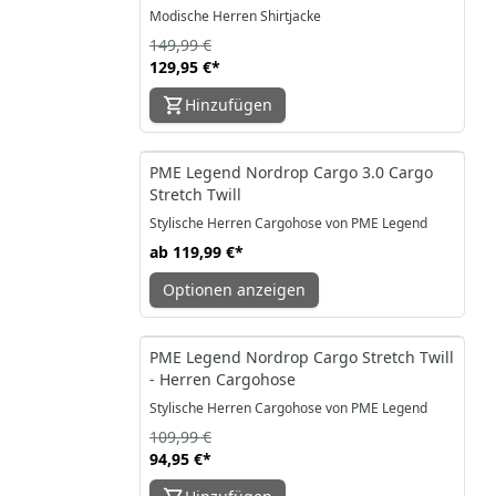
Modische Herren Shirtjacke
149,99 €
129,95 €
*
Hinzufügen
PME Legend Nordrop Cargo 3.0 Cargo
Stretch Twill
Stylische Herren Cargohose von PME Legend
ab
119,99 €
*
Optionen anzeigen
-14%
PME Legend Nordrop Cargo Stretch Twill
- Herren Cargohose
Stylische Herren Cargohose von PME Legend
109,99 €
94,95 €
*