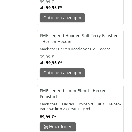
99,99 €
ab
59,95 €
*
Optionen anzeigen
-40%
PME Legend Hooded Soft Terry Brushed
- Herren Hoodie
Modischer Herren Hoodie von PME Legend
99,99 €
ab
59,95 €
*
Optionen anzeigen
PME Legend Linen Blend - Herren
Poloshirt
Modisches Herren Poloshirt aus Leinen-
Baumwollmix von PME Legend
89,99 €
*
Hinzufügen