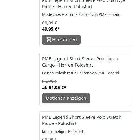
PME Legend Short Sleeve Polo Cold Dye
Pique - Herren Poloshirt
Modisches Herren Poloshirt von PME Legend
69,99 €
49,95 €
*
Hinzufügen
-39%
PME Legend Short Sleeve Polo Linen
Cargo - Herren Poloshirt
Leinen Poloshirt für Herren von PME Legend
89,99 €
ab
54,95 €
*
Optionen anzeigen
-57%
PME Legend Short Sleeve Polo Stretch
Pique - Poloshirt
kurzärmeliges Poloshirt
69,99 €