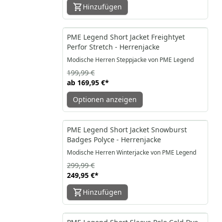
Hinzufügen
-15%
PME Legend Short Jacket Freightyet
Perfor Stretch - Herrenjacke
Modische Herren Steppjacke von PME Legend
199,99 €
ab
169,95 €
*
Optionen anzeigen
-17%
PME Legend Short Jacket Snowburst
Badges Polyce - Herrenjacke
Modische Herren Winterjacke von PME Legend
299,99 €
249,95 €
*
Hinzufügen
-29%