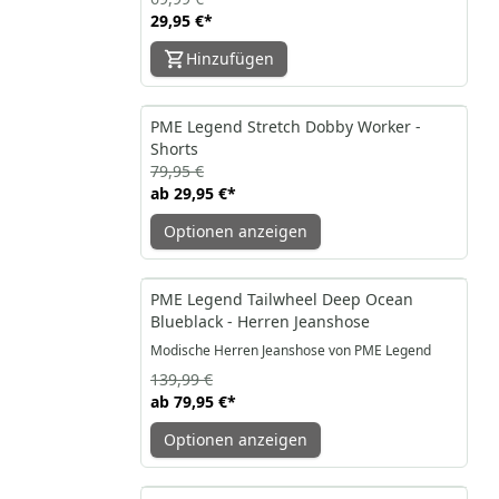
29,95 €
*
Hinzufügen
-63%
PME Legend Stretch Dobby Worker -
Shorts
79,95 €
ab
29,95 €
*
Optionen anzeigen
-43%
PME Legend Tailwheel Deep Ocean
Blueblack - Herren Jeanshose
Modische Herren Jeanshose von PME Legend
139,99 €
ab
79,95 €
*
Optionen anzeigen