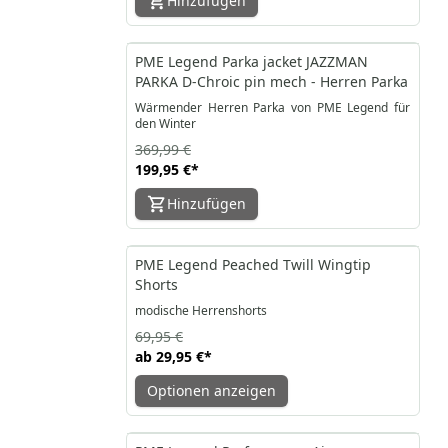
Hinzufügen
-46%
PME Legend Parka jacket JAZZMAN
PARKA D-Chroic pin mech - Herren Parka
Wärmender Herren Parka von PME Legend für
den Winter
369,99 €
199,95 €
*
Hinzufügen
-57%
PME Legend Peached Twill Wingtip
Shorts
modische Herrenshorts
69,95 €
ab
29,95 €
*
Optionen anzeigen
-30%