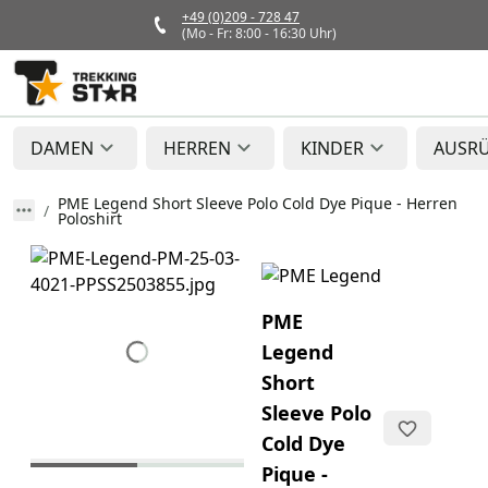
+49 (0)209 - 728 47
(Mo - Fr: 8:00 - 16:30 Uhr)
DAMEN
HERREN
KINDER
AUSR
PME Legend Short Sleeve Polo Cold Dye Pique - Herren
Poloshirt
PME
Legend
Short
Sleeve Polo
Cold Dye
Pique -