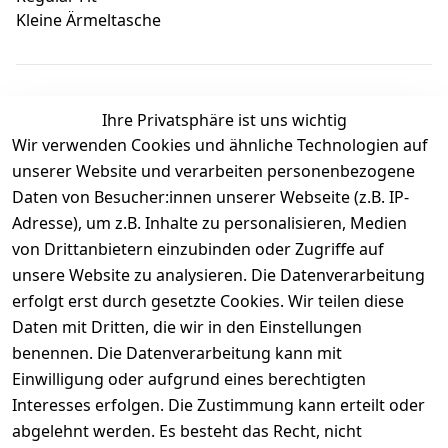
Kleine Ärmeltasche
Ihre Privatsphäre ist uns wichtig
Wir verwenden Cookies und ähnliche Technologien auf
Kundenbewertungen
unserer Website und verarbeiten personenbezogene
Daten von Besucher:innen unserer Webseite (z.B. IP-
Durchschnittliche Bewertung
Adresse), um z.B. Inhalte zu personalisieren, Medien
0
von Drittanbietern einzubinden oder Zugriffe auf
Basierend auf 0 Bewertung(en)
unsere Website zu analysieren. Die Datenverarbeitung
Bewertung abgeben
erfolgt erst durch gesetzte Cookies. Wir teilen diese
Daten mit Dritten, die wir in den Einstellungen
5
( 0 )
benennen. Die Datenverarbeitung kann mit
4
( 0 )
Einwilligung oder aufgrund eines berechtigten
3
( 0 )
Interesses erfolgen. Die Zustimmung kann erteilt oder
2
( 0 )
abgelehnt werden. Es besteht das Recht, nicht
1
( 0 )