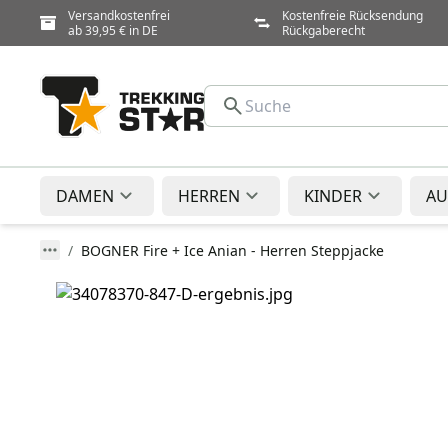
Versandkostenfrei
Kostenfreie Rücksendung
ab 39,95 € in DE
Rückgaberecht
DAMEN
HERREN
KINDER
AU
BOGNER Fire + Ice Anian - Herren Steppjacke