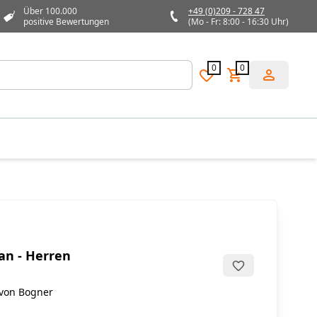
Über 100.000
+49 (0)209 - 728 47
positive Bewertungen
(Mo - Fr: 8:00 - 16:30 Uhr)
0
0
an - Herren
 von Bogner