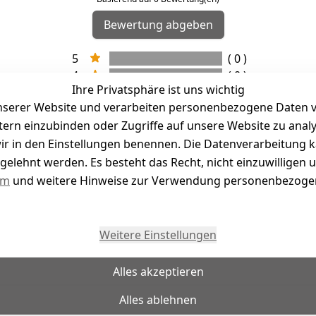
Bewertung abgeben
5
( 0 )
4
( 0 )
Ihre Privatsphäre ist uns wichtig
3
( 0 )
serer Website und verarbeiten personenbezogene Daten vo
2
( 0 )
etern einzubinden oder Zugriffe auf unsere Website zu anal
1
( 0 )
e wir in den Einstellungen benennen. Die Datenverarbeitung 
gelehnt werden. Es besteht das Recht, nicht einzuwilligen 
kel abgegeben
um
und weitere Hinweise zur Verwendung personenbezogen
Weitere Einstellungen
Alles akzeptieren
Alles ablehnen