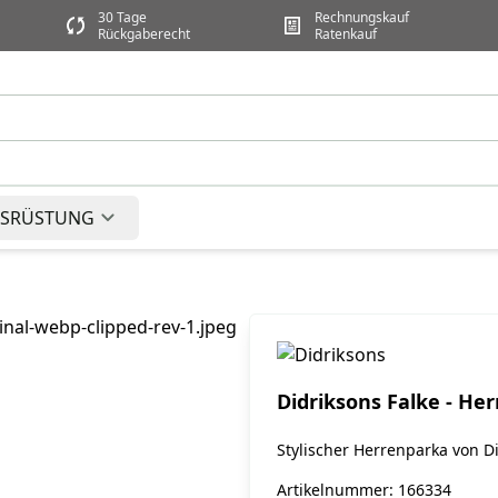
30 Tage
Rechnungskauf
Rückgaberecht
Ratenkauf
SRÜSTUNG
Didriksons Falke - He
Stylischer Herrenparka von D
Artikelnummer: 166334