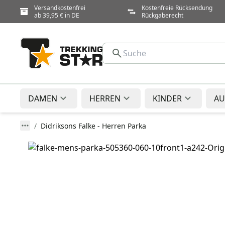
Versandkostenfrei
Kostenfreie Rücksendung
ab 39,95 € in DE
Rückgaberecht
DAMEN
HERREN
KINDER
AU
Didriksons Falke - Herren Parka