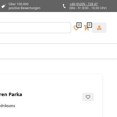
Über 100.000
+49 (0)209 - 728 47
positive Bewertungen
(Mo - Fr: 8:00 - 16:30 Uhr)
0
0
rren Parka
idriksons