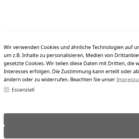
Wir verwenden Cookies und ähnliche Technologien auf un
um z.B. Inhalte zu personalisieren, Medien von Drittanbi
gesetzte Cookies. Wir teilen diese Daten mit Dritten, di
Interesses erfolgen. Die Zustimmung kann erteilt oder ab
Es hat noch niemand eine Bewertung für diesen Arti
ändern oder zu widerrufen. Beachten Sie unser
Impress
Essenziell
EU-Verantwortliche Person - klicken Sie für Details