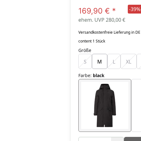
-39%
169,90 €
*
ehem. UVP 280,00 €
Versandkostenfreie Lieferung in DE
content 1 Stück
Größe
S
M
L
XL
Farbe
:
black