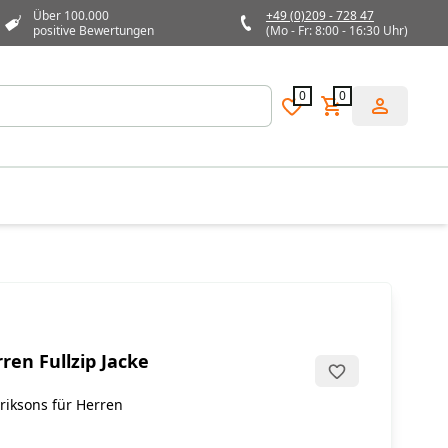
Über 100.000
+49 (0)209 - 728 47
positive Bewertungen
(Mo - Fr: 8:00 - 16:30 Uhr)
0
0
rren Fullzip Jacke
riksons für Herren