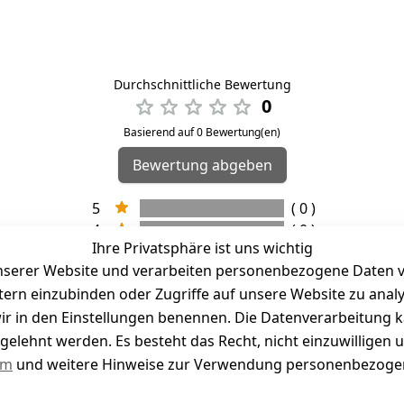
Durchschnittliche Bewertung
0
Basierend auf 0 Bewertung(en)
Bewertung abgeben
5
( 0 )
4
( 0 )
Ihre Privatsphäre ist uns wichtig
3
( 0 )
serer Website und verarbeiten personenbezogene Daten vo
2
( 0 )
etern einzubinden oder Zugriffe auf unsere Website zu anal
1
( 0 )
e wir in den Einstellungen benennen. Die Datenverarbeitung 
gelehnt werden. Es besteht das Recht, nicht einzuwilligen 
kel abgegeben
um
und weitere Hinweise zur Verwendung personenbezogen