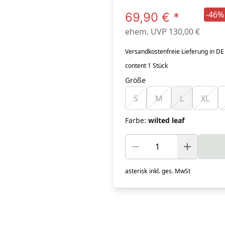
-46%
69,90 €
*
ehem. UVP 130,00 €
Versandkostenfreie Lieferung in DE
content 1 Stück
Größe
S
M
L
XL
Farbe
:
wilted leaf
asterisk
inkl. ges. MwSt