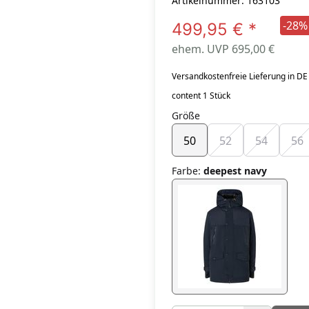
Artikelnummer: 163103
-28%
499,95 €
*
ehem. UVP 695,00 €
Versandkostenfreie Lieferung in DE
content 1 Stück
Größe
50
52
54
56
Farbe
:
deepest navy