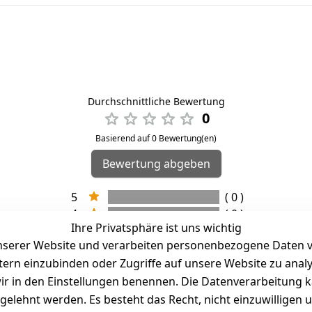
Durchschnittliche Bewertung
0
Basierend auf 0 Bewertung(en)
Bewertung abgeben
5
( 0 )
4
( 0 )
Ihre Privatsphäre ist uns wichtig
3
( 0 )
serer Website und verarbeiten personenbezogene Daten vo
2
( 0 )
etern einzubinden oder Zugriffe auf unsere Website zu anal
1
( 0 )
e wir in den Einstellungen benennen. Die Datenverarbeitung 
gelehnt werden. Es besteht das Recht, nicht einzuwilligen 
kel abgegeben