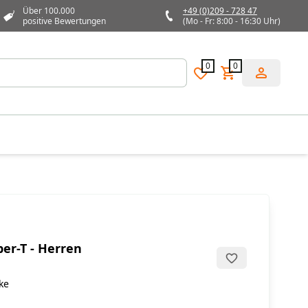
Über 100.000
+49 (0)209 - 728 47
positive Bewertungen
(Mo - Fr: 8:00 - 16:30 Uhr)
0
0
per-T - Herren
ke