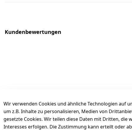
Kundenbewertungen
Wir verwenden Cookies und ähnliche Technologien auf un
um z.B. Inhalte zu personalisieren, Medien von Drittanbi
gesetzte Cookies. Wir teilen diese Daten mit Dritten, di
Interesses erfolgen. Die Zustimmung kann erteilt oder ab
Es hat noch niemand eine Bewertung für diesen Arti