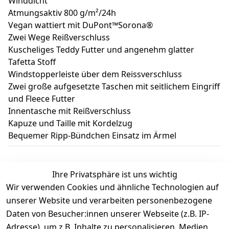
Winddicht
Atmungsaktiv 800 g/m²/24h
Vegan wattiert mit DuPont™Sorona®
Zwei Wege Reißverschluss
Kuscheliges Teddy Futter und angenehm glatter
Tafetta Stoff
Windstopperleiste über dem Reissverschluss
Zwei große aufgesetzte Taschen mit seitlichem Eingriff
und Fleece Futter
Innentasche mit Reißverschluss
Kapuze und Taille mit Kordelzug
Bequemer Ripp-Bündchen Einsatz im Ärmel
Ihre Privatsphäre ist uns wichtig
Wir verwenden Cookies und ähnliche Technologien auf
Kundenbewertungen
unserer Website und verarbeiten personenbezogene
Daten von Besucher:innen unserer Webseite (z.B. IP-
Durchschnittliche Bewertung
Adresse), um z.B. Inhalte zu personalisieren, Medien
0