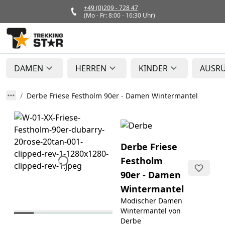
+49 (0)209 - 728 47
(Mo - Fr: 8:00 - 16:30 Uhr)
DAMEN
HERREN
KINDER
AUSR
Derbe Friese Festholm 90er - Damen Wintermantel
Derbe Friese
Festholm
90er - Damen
Wintermantel
Modischer Damen
Wintermantel von
Derbe