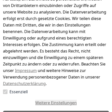
von Drittanbietern einzubinden oder Zugriffe auf
Basierend auf 0 Bewertung(en)
unsere Website zu analysieren. Die Datenverarbeitung
Bewertung abgeben
erfolgt erst durch gesetzte Cookies. Wir teilen diese
Daten mit Dritten, die wir in den Einstellungen
5
( 0 )
benennen. Die Datenverarbeitung kann mit
4
( 0 )
Einwilligung oder aufgrund eines berechtigten
3
( 0 )
Interesses erfolgen. Die Zustimmung kann erteilt oder
2
( 0 )
abgelehnt werden. Es besteht das Recht, nicht
1
( 0 )
einzuwilligen und die Einwilligung zu einem späteren
Zeitpunkt zu ändern oder zu widerrufen. Beachten Sie
Es hat noch niemand eine Bewertung für diesen
unser
Impressum
und weitere Hinweise zur
Artikel abgegeben
Verwendung personenbezogener Daten in unserer
Datenschutzerklärung
.
Essenziell
EU-Verantwortliche Person - klicken Sie für Details
Weitere Einstellungen