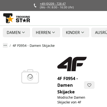
+49 (0)209 - 728 47
(Mo - Fr: 8:00 - 16:30 Uhr)
DAMEN
HERREN
KINDER
AUSR
4F F0954 - Damen Skijacke
4F F0954 -
Damen
Skijacke
Modische Damen
Skijacke von 4F