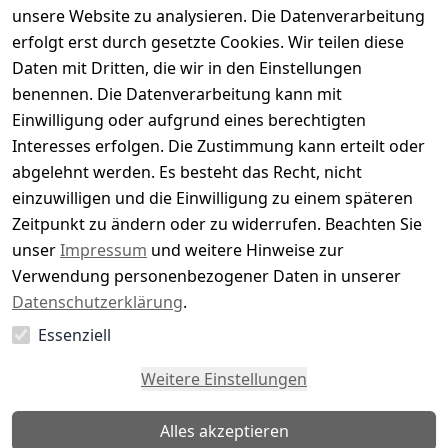
unsere Website zu analysieren. Die Datenverarbeitung
Bewertung abgeben
erfolgt erst durch gesetzte Cookies. Wir teilen diese
Daten mit Dritten, die wir in den Einstellungen
5
( 0 )
benennen. Die Datenverarbeitung kann mit
4
( 0 )
Einwilligung oder aufgrund eines berechtigten
3
( 0 )
Interesses erfolgen. Die Zustimmung kann erteilt oder
2
( 0 )
abgelehnt werden. Es besteht das Recht, nicht
1
( 0 )
einzuwilligen und die Einwilligung zu einem späteren
Zeitpunkt zu ändern oder zu widerrufen. Beachten Sie
Es hat noch niemand eine Bewertung für diesen
unser
Impressum
und weitere Hinweise zur
Artikel abgegeben
Verwendung personenbezogener Daten in unserer
Datenschutzerklärung
.
Essenziell
EU-Verantwortliche Person - klicken Sie für Details
Weitere Einstellungen
Alles akzeptieren